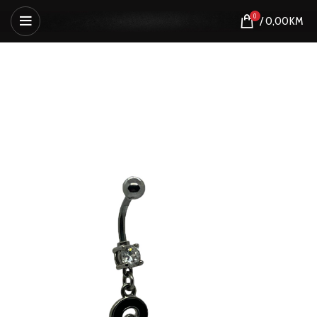
0
/
0,00
KM