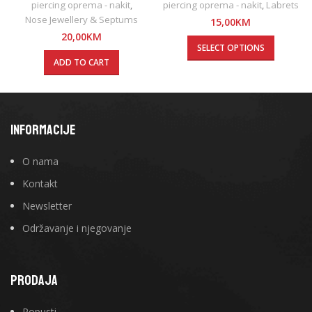
clicker
cirkonom
piercing oprema - nakit
,
piercing oprema - nakit
,
Labrets
Nose Jewellery & Septums
15,00
KM
20,00
KM
SELECT OPTIONS
ADD TO CART
INFORMACIJE
O nama
Kontakt
Newsletter
Održavanje i njegovanje
PRODAJA
Popusti