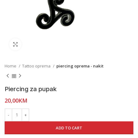
Click to enlarge
Home
Tattoo oprema
piercing oprema - nakit
Piercing za pupak
20,00
KM
ADD TO CART