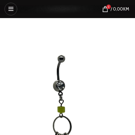
0
/
0,00
KM