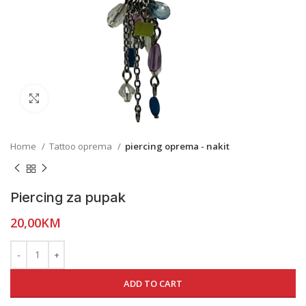
Click to enlarge
Home
Tattoo oprema
piercing oprema - nakit
Piercing za pupak
20,00
KM
ADD TO CART