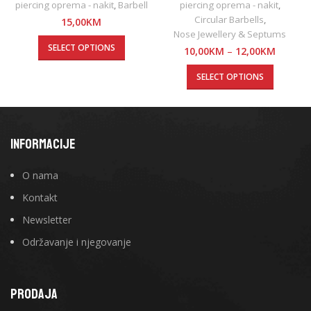
piercing oprema - nakit
,
Barbell
piercing oprema - nakit
,
Circular Barbells
,
15,00
KM
Nose Jewellery & Septums
SELECT OPTIONS
10,00
KM
–
12,00
KM
SELECT OPTIONS
INFORMACIJE
O nama
Kontakt
Newsletter
Održavanje i njegovanje
PRODAJA