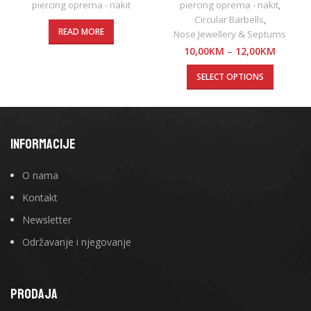
piercing oprema - nakit
piercing oprema - nakit
,
Circular Barbells
,
READ MORE
Nose Jewellery & Septums
10,00
KM
–
12,00
KM
SELECT OPTIONS
INFORMACIJE
O nama
Kontakt
Newsletter
Održavanje i njegovanje
PRODAJA