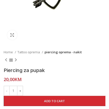
Click to enlarge
Home
Tattoo oprema
piercing oprema - nakit
Piercing za pupak
20,00
KM
ADD TO CART