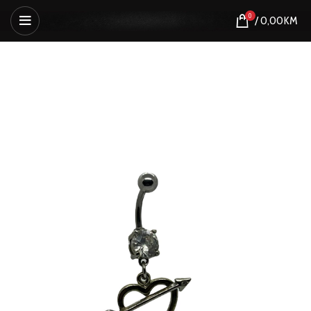
0
/
0,00
KM