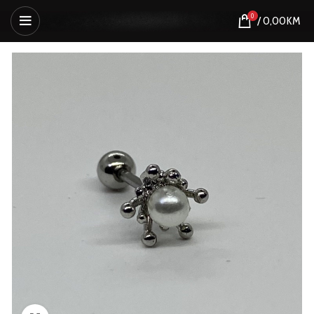
0
/
0,00
KM