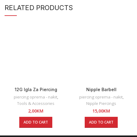
RELATED PRODUCTS
12G Igla Za Piercing
Nipple Barbell
piercing oprema - nakit
,
piercing oprema - nakit
,
Tools & Accessories
Nipple Piercings
2,00
KM
15,00
KM
ADD TO CART
ADD TO CART