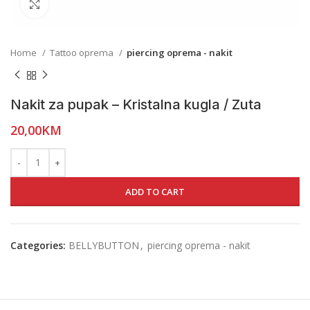
Click to enlarge
Home
Tattoo oprema
piercing oprema - nakit
Nakit za pupak – Kristalna kugla / Zuta
20,00
KM
ADD TO CART
Categories:
BELLYBUTTON
,
piercing oprema - nakit