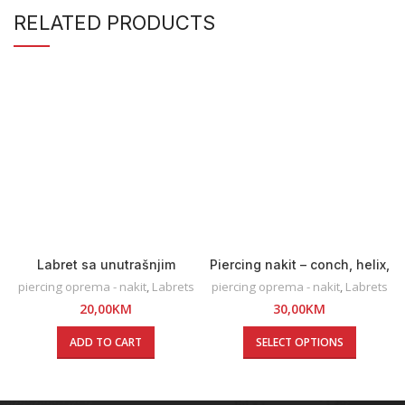
RELATED PRODUCTS
Labret sa unutrašnjim
Piercing nakit – conch, helix,
navojem
lobe
piercing oprema - nakit
,
Labrets
piercing oprema - nakit
,
Labrets
20,00
KM
30,00
KM
ADD TO CART
SELECT OPTIONS