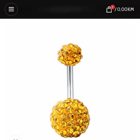
0
/
0,00
KM