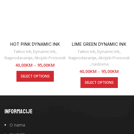
HOT PINK DYNAMIC INK
LIME GREEN DYNAMIC INK
Tattoo Ink
,
Dynamic Ink
,
Tattoo Ink
,
Dynamic Ink
,
Najprodavanije
,
Akcijski Proizvodi
Najprodavanije
,
Akcijski Proizvodi
,
naslovna
40,00
KM
–
95,00
KM
40,00
KM
–
95,00
KM
SELECT OPTIONS
SELECT OPTIONS
INFORMACIJE
O nama