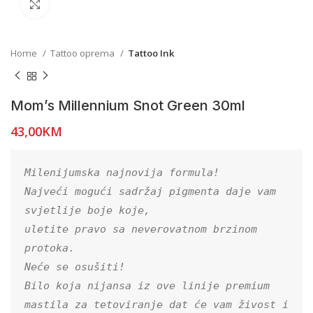
Click to enlarge
Home
Tattoo oprema
Tattoo Ink
Mom’s Millennium Snot Green 30ml
43,00
KM
Milenijumska najnovija formula!

Najveći mogući sadržaj pigmenta daje vam 
svjetlije boje koje,

uletite pravo sa neverovatnom brzinom 
protoka.

Neće se osušiti!

Bilo koja nijansa iz ove linije premium 
mastila za tetoviranje dat će vam živost i 