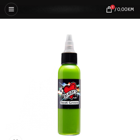
0
/
0,00
KM