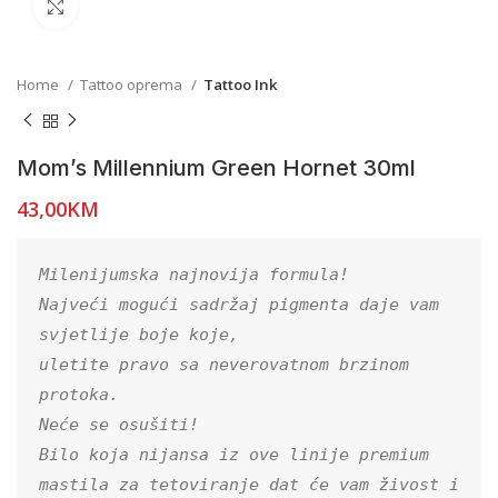
Click to enlarge
Home
Tattoo oprema
Tattoo Ink
Mom’s Millennium Green Hornet 30ml
43,00
KM
Milenijumska najnovija formula!

Najveći mogući sadržaj pigmenta daje vam 
svjetlije boje koje,

uletite pravo sa neverovatnom brzinom 
protoka.

Neće se osušiti!

Bilo koja nijansa iz ove linije premium 
mastila za tetoviranje dat će vam živost i 