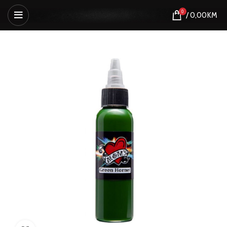
0
/
0,00
KM