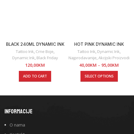
BLACK 240ML DYNAMIC INK
HOT PINK DYNAMIC INK
Tattoo Ink
,
Crne Boje
,
Tattoo Ink
,
Dynamic Ink
,
Dynamic Ink
,
Black Friday
Najprodavanije
,
Akcijski Proizvodi
120,00
KM
40,00
KM
–
95,00
KM
ADD TO CART
SELECT OPTIONS
INFORMACIJE
O nama