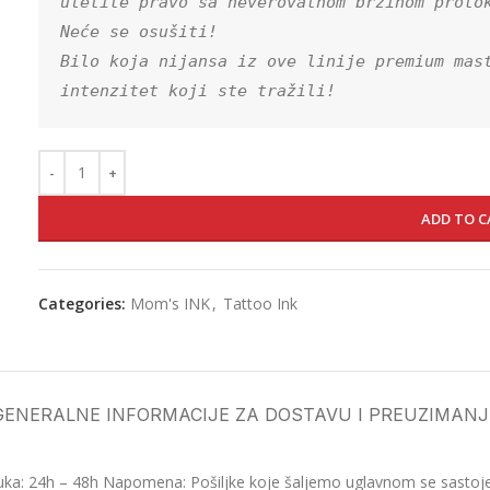
uletite pravo sa neverovatnom brzinom protok
Neće se osušiti!

Bilo koja nijansa iz ove linije premium mast
intenzitet koji ste tražili!
ADD TO C
Categories:
Mom's INK
,
Tattoo Ink
GENERALNE INFORMACIJE ZA DOSTAVU I PREUZIMANJ
ka: 24h – 48h Napomena: Pošiljke koje šaljemo uglavnom se sastoje o