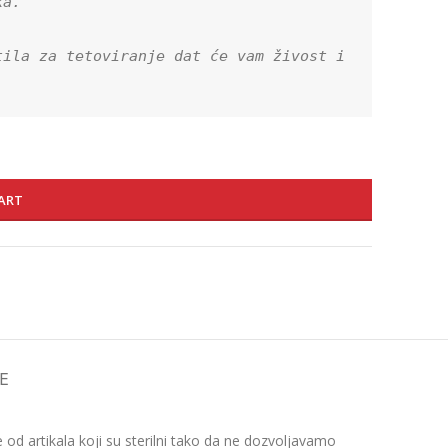
a.

ila za tetoviranje dat će vam živost i 
ART
E
d artikala koji su sterilni tako da ne dozvoljavamo