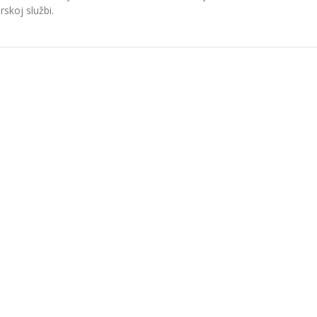
skoj službi.
TRI