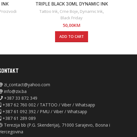
 INK
TRIPLE BLACK 30ML DYNAMIC INK
Ta
 Proizvodi
Tattoo Ink
,
Crne Boje
,
Dynamic Ink
,
Black Friday
50,00
KM
ADD TO CART
KONTAKT
zi_contact@yahoo.com
info@zix.ba
+387 33 872 349
+387 62 760 002 / TATTOO / Viber / Whatsapp
+387 61 092 392 / PMU / Viber / Whatsapp
+387 61 289 089
Terezija bb (P.G. Skenderija), 71000 Sarajevo, Bosna i
Hercegovina