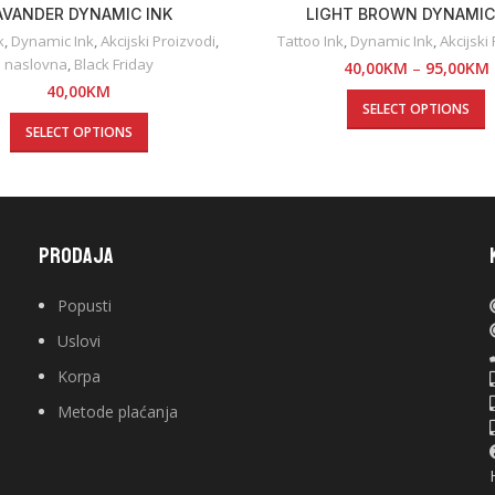
AVANDER DYNAMIC INK
LIGHT BROWN DYNAMIC
k
,
Dynamic Ink
,
Akcijski Proizvodi
,
Tattoo Ink
,
Dynamic Ink
,
Akcijski
naslovna
,
Black Friday
40,00
KM
–
95,00
KM
40,00
KM
SELECT OPTIONS
SELECT OPTIONS
PRODAJA
Popusti
Uslovi
Korpa
Metode plaćanja