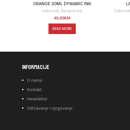
ORANGE 30ML DYNAMIC INK
L
Tattoo Ink
,
Dynamic Ink
Tattoo In
40,00
KM
READ MORE
INFORMACIJE
O nama
Kontakt
Newsletter
Održavanje i njegovanje