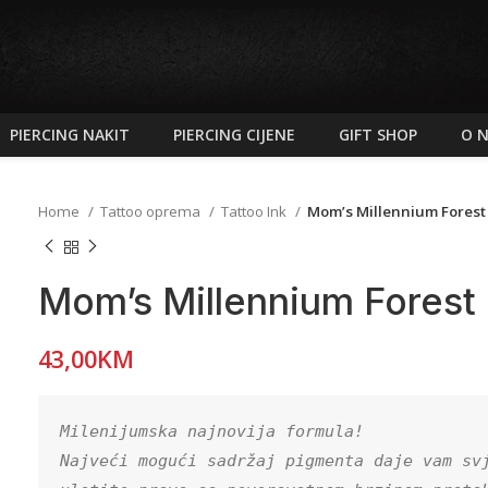
PIERCING NAKIT
PIERCING CIJENE
GIFT SHOP
O 
Home
Tattoo oprema
Tattoo Ink
Mom’s Millennium Fores
Mom’s Millennium Fores
43,00
KM
Milenijumska najnovija formula!

Najveći mogući sadržaj pigmenta daje vam svj