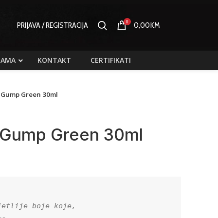
0
PRIJAVA / REGISTRACIJA
0,00
KM
NAMA
KONTAKT
CERTIFIKATI
t Gump Green 30ml
t Gump Green 30ml
etlije boje koje,
