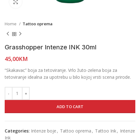
Click to enlarge
Home
Tattoo oprema
Grasshopper Intenze INK 30ml
45,00
KM
“Skakavac” boja za tetoviranje. Vrlo žuto-zelena boja za
tetoviranje idealna za upotrebu u bilo kojoj vrsti scena prirode.
ADD TO CART
Categories:
Intenze boje
,
Tattoo oprema
,
Tattoo Ink
,
Intenze
Ink