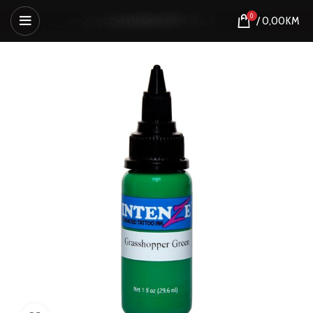
0
/
0,00
KM