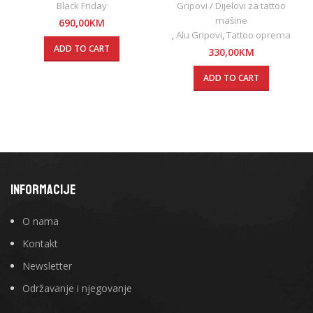
Black Friday
Gripovi / Dijelovi za tattoo
mašine
690,00
KM
,
Alu Gripovi
,
Tattoo oprema
ADD TO CART
330,00
KM
ADD TO CART
INFORMACIJE
O nama
Kontakt
Newsletter
Održavanje i njegovanje