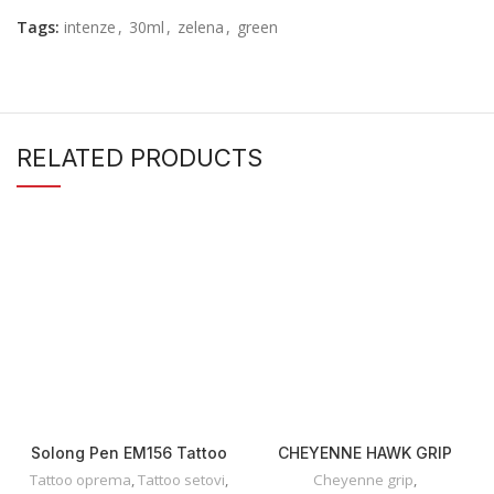
Tags:
intenze
,
30ml
,
zelena
,
green
RELATED PRODUCTS
Solong Pen EM156 Tattoo
CHEYENNE HAWK GRIP
SET
Tattoo oprema
,
Tattoo setovi
,
Cheyenne grip
,