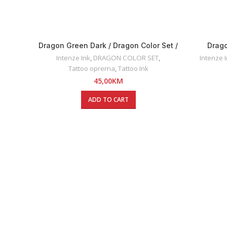
Dragon Green Dark / Dragon Color Set /
Drago
Intenze INK 30ml
Intenze Ink
,
DRAGON COLOR SET
,
Intenze 
Tattoo oprema
,
Tattoo Ink
45,00
KM
ADD TO CART