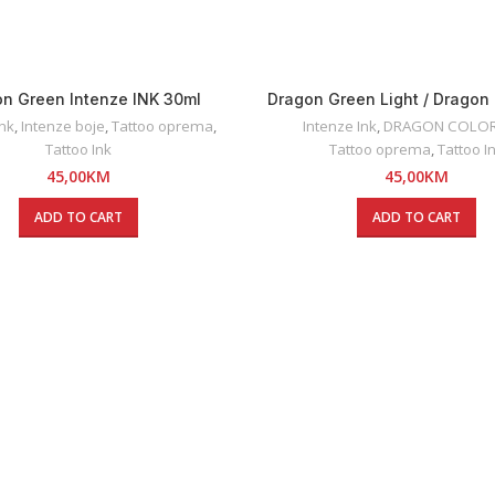
n Green Intenze INK 30ml
Dragon Green Light / Dragon 
/ Intenze INK 30ml
Ink
,
Intenze boje
,
Tattoo oprema
,
Intenze Ink
,
DRAGON COLOR
Tattoo Ink
Tattoo oprema
,
Tattoo I
45,00
KM
45,00
KM
ADD TO CART
ADD TO CART