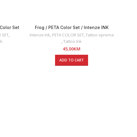
Color Set
Frog / PETA Color Set / Intenze INK
30ml
 SET
,
Intenze Ink
,
PETA COLOR SET
,
Tattoo oprema
nk
,
Tattoo Ink
45,00
KM
ADD TO CART