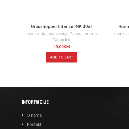
Grasshopper Intenze INK 30ml
Hunt
Intenze Ink
,
Intenze boje
,
Tattoo oprema
,
Intenze 
Tattoo Ink
45,00
KM
ADD TO CART
INFORMACIJE
O nama
Kontakt