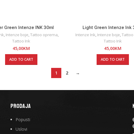
er Green Intenze INK 30ml
Light Green Intenze Ink
Ink
,
Intenze boje
,
Tattoo oprema
,
Intenze Ink
,
Intenze boje
,
Tatto
Tattoo Ink
Tattoo Ink
45,00
KM
45,00
KM
ADD TO CART
ADD TO CART
1
2
→
PRODAJA
Popusti
Uslovi