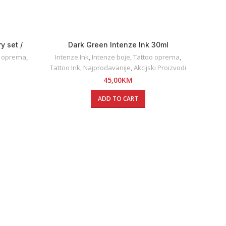
y set /
Dark Green Intenze Ink 30ml
o oprema
,
Intenze Ink
,
Intenze boje
,
Tattoo oprema
,
Tattoo Ink
,
Najprodavanije
,
Akcijski Proizvodi
45,00
KM
ADD TO CART