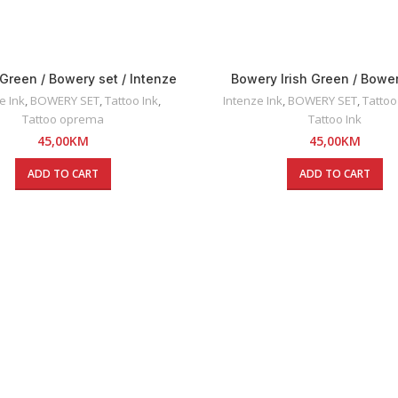
Green / Bowery set / Intenze
Bowery Irish Green / Bower
INK 30ml
Intenze INK 30ml
e Ink
,
BOWERY SET
,
Tattoo Ink
,
Intenze Ink
,
BOWERY SET
,
Tatto
Tattoo oprema
Tattoo Ink
45,00
KM
45,00
KM
ADD TO CART
ADD TO CART