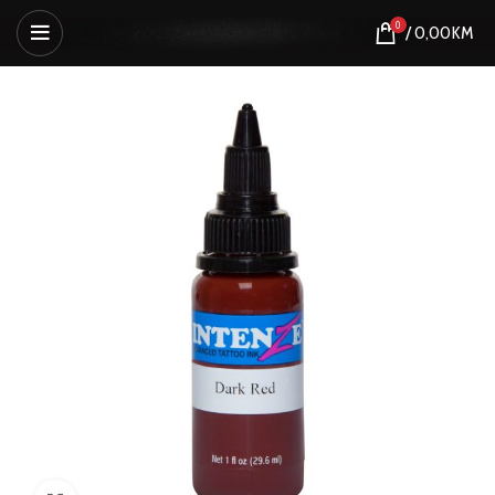
0
/
0,00
KM