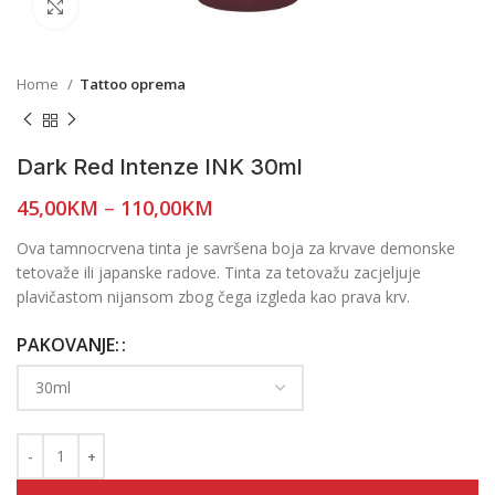
Click to enlarge
Home
Tattoo oprema
Dark Red Intenze INK 30ml
45,00
KM
–
110,00
KM
Ova tamnocrvena tinta je savršena boja za krvave demonske
tetovaže ili japanske radove. Tinta za tetovažu zacjeljuje
plavičastom nijansom zbog čega izgleda kao prava krv.
PAKOVANJE: