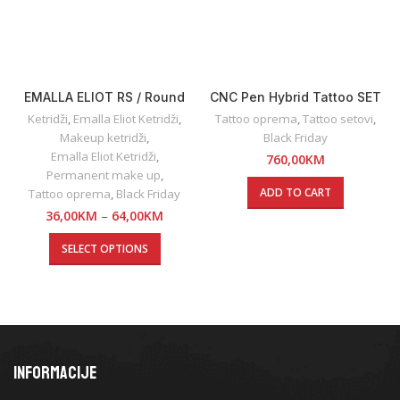
EMALLA ELIOT RS / Round
CNC Pen Hybrid Tattoo SET
Shader
Ketridži
,
Emalla Eliot Ketridži
,
Tattoo oprema
,
Tattoo setovi
,
Makeup ketridži
,
Black Friday
Emalla Eliot Ketridži
,
760,00
KM
Permanent make up
,
ADD TO CART
Tattoo oprema
,
Black Friday
36,00
KM
–
64,00
KM
SELECT OPTIONS
INFORMACIJE