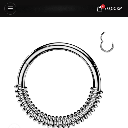
0
/
0,00
KM