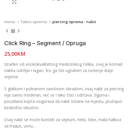
Click to enlarge
Home
Tattoo oprema
piercing oprema - nakit
Click Ring – Segment / Opruga
25,00
KM
Izrađen od visokokvalitetnog medicinskog čelika, ovaj je komad
nakita izdržljiv i lagan, što ga čini ugodnim za nošenje dulje
vrijeme.
S glatkom i poliranom završnom obradom, ovaj nakit za piercing
nije samo moderan, već se i lako čisti i održava. Sigurna i
pouzdana kopča osigurava da nakit ostane na mjestu, pružajući
bezbrižno iskustvo.
Ovaj nakit se može koristiti za septum, helix, lobe, mala halkica
za tragus, usnu, .