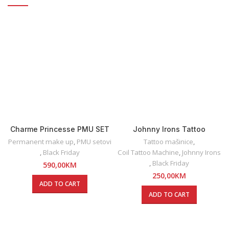
Charme Princesse PMU SET
Johnny Irons Tattoo
Machine — Liner
Permanent make up
,
PMU setovi
Tattoo mašinice
,
,
Black Friday
Coil Tattoo Machine
,
Johnny Irons
,
Black Friday
590,00
KM
250,00
KM
ADD TO CART
ADD TO CART