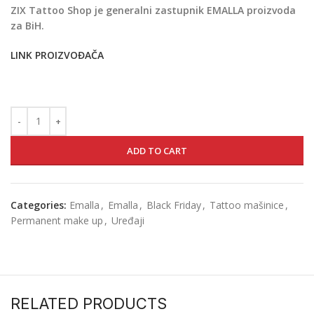
ZIX Tattoo Shop je generalni zastupnik EMALLA proizvoda
za BiH.
LINK PROIZVOĐAČA
ADD TO CART
Categories:
Emalla
,
Emalla
,
Black Friday
,
Tattoo mašinice
,
Permanent make up
,
Uređaji
RELATED PRODUCTS