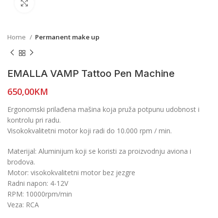
Click to enlarge
Home
Permanent make up
EMALLA VAMP Tattoo Pen Machine
650,00
KM
Ergonomski prilađena mašina koja pruža potpunu udobnost i
kontrolu pri radu.
Visokokvalitetni motor koji radi do 10.000 rpm / min.
Materijal: Aluminijum koji se koristi za proizvodnju aviona i
brodova.
Motor: visokokvalitetni motor bez jezgre
Radni napon: 4-12V
RPM: 10000rpm/min
Veza: RCA