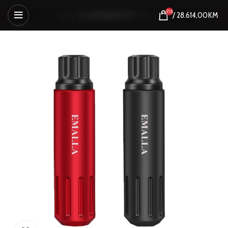
318
/
28.614,00
KM