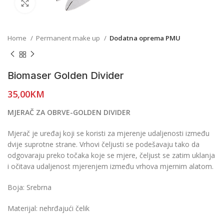
Click to enlarge
Home
Permanent make up
Dodatna oprema PMU
Biomaser Golden Divider
35,00
KM
MJERAČ ZA OBRVE-GOLDEN DIVIDER
Mjerač je uređaj koji se koristi za mjerenje udaljenosti između
dvije suprotne strane. Vrhovi čeljusti se podešavaju tako da
odgovaraju preko točaka koje se mjere, čeljust se zatim uklanja
i očitava udaljenost mjerenjem između vrhova mjernim alatom.
Boja: Srebrna
Materijal: nehrđajući čelik