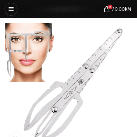
0
/
0,00
KM