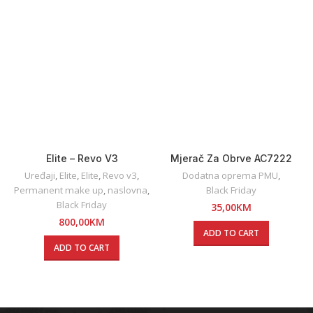
Elite – Revo V3
Mjerač Za Obrve AC7222
Uređaji
,
Elite
,
Elite
,
Revo v3
,
Dodatna oprema PMU
,
Permanent make up
,
naslovna
,
Black Friday
Black Friday
35,00
KM
800,00
KM
ADD TO CART
ADD TO CART