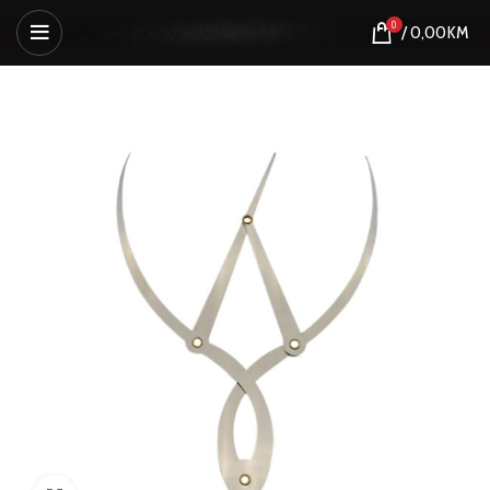
0
/
0,00
KM