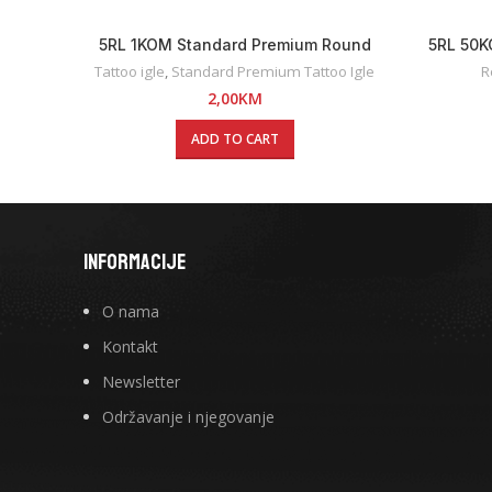
5RL 1KOM Standard Premium Round
5RL 50K
Liner Tattoo Igla
Tattoo igle
,
Standard Premium Tattoo Igle
R
2,00
KM
ADD TO CART
INFORMACIJE
O nama
Kontakt
Newsletter
Održavanje i njegovanje