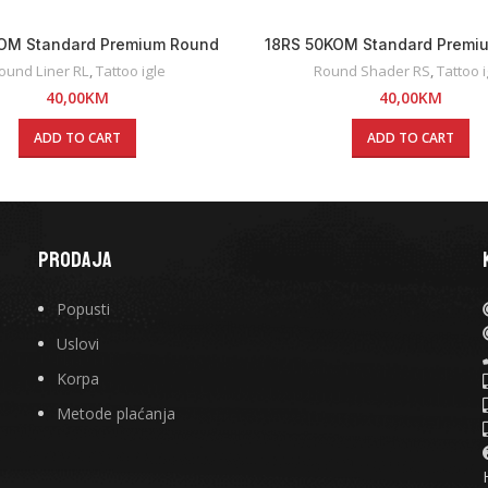
OM Standard Premium Round
18RS 50KOM Standard Premi
Liner Tattoo Igle
Shader Tattoo Igle
ound Liner RL
,
Tattoo igle
Round Shader RS
,
Tattoo i
40,00
KM
40,00
KM
ADD TO CART
ADD TO CART
PRODAJA
Popusti
Uslovi
Korpa
Metode plaćanja