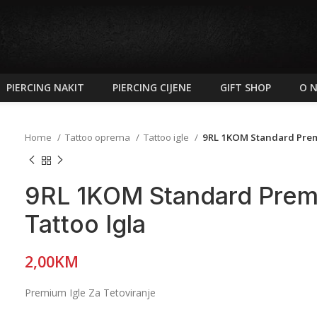
PIERCING NAKIT
PIERCING CIJENE
GIFT SHOP
O 
Home
Tattoo oprema
Tattoo igle
9RL 1KOM Standard Prem
9RL 1KOM Standard Prem
Tattoo Igla
2,00
KM
Premium Igle Za Tetoviranje