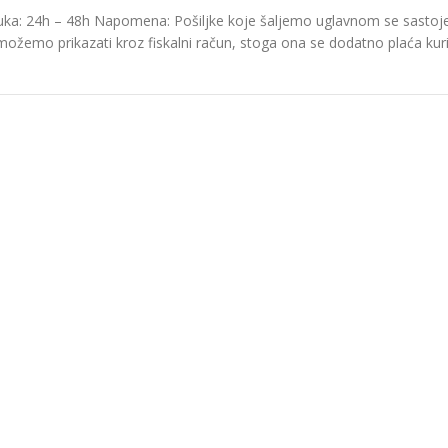
ka: 24h – 48h Napomena: Pošiljke koje šaljemo uglavnom se sastoje o
možemo prikazati kroz fiskalni račun, stoga ona se dodatno plaća kurir