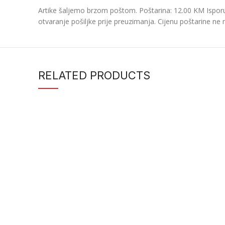
Artike šaljemo brzom poštom. Poštarina: 12.00 KM Isporu
otvaranje pošiljke prije preuzimanja. Cijenu poštarine ne 
RELATED PRODUCTS