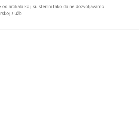
d artikala koji su sterilni tako da ne dozvoljavamo
skoj službi.