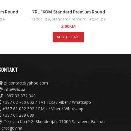
um Round
7RL 1KOM Standard Premium Round
18RL 
Liner Tattoo Igla
gle
Tattoo igle
,
Standard Premium Tattoo Igle
2,00
KM
ADD TO CART
KONTAKT
zi_contact@yahoo.com
info@zix.ba
+387 33 872 349
+387 62 760 002 / TATTOO / Viber / Whatsapp
+387 61 092 392 / PMU / Viber / Whatsapp
+387 61 289 089
Terezija bb (P.G. Skenderija), 71000 Sarajevo, Bosna i
Hercegovina