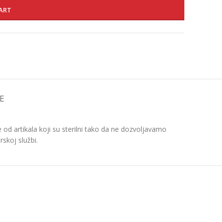
ART
E
d artikala koji su sterilni tako da ne dozvoljavamo
skoj službi.