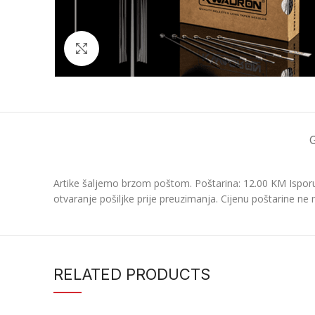
Click to enlarge
Artike šaljemo brzom poštom. Poštarina: 12.00 KM Isporu
otvaranje pošiljke prije preuzimanja. Cijenu poštarine ne 
RELATED PRODUCTS