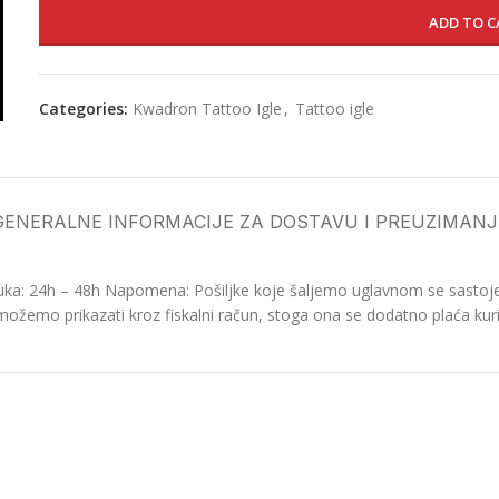
ADD TO C
Categories:
Kwadron Tattoo Igle
,
Tattoo igle
GENERALNE INFORMACIJE ZA DOSTAVU I PREUZIMANJ
ka: 24h – 48h Napomena: Pošiljke koje šaljemo uglavnom se sastoje o
možemo prikazati kroz fiskalni račun, stoga ona se dodatno plaća kurir