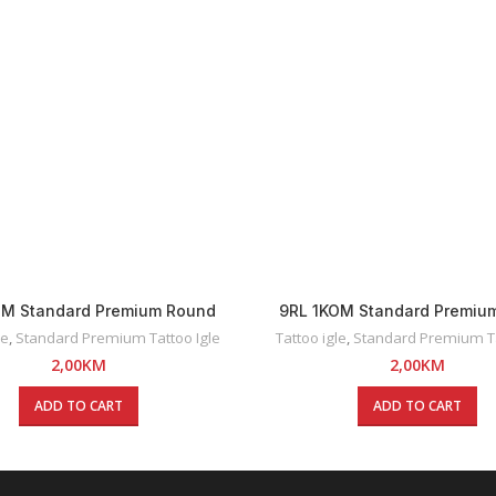
OM Standard Premium Round
9RL 1KOM Standard Premiu
Liner Tattoo Igla
Liner Tattoo Igla
le
,
Standard Premium Tattoo Igle
Tattoo igle
,
Standard Premium Ta
2,00
KM
2,00
KM
ADD TO CART
ADD TO CART