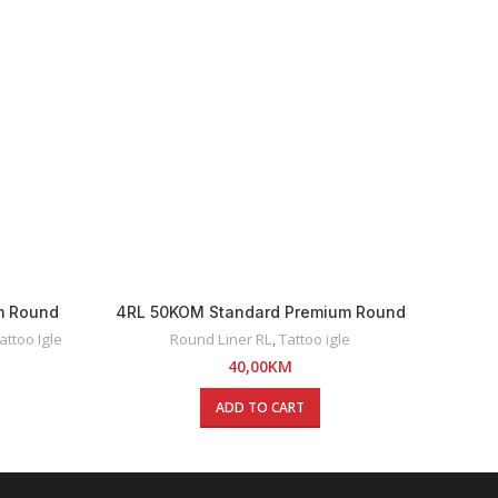
m Round
4RL 50KOM Standard Premium Round
1RL
Liner Tattoo Igle
ttoo Igle
Round Liner RL
,
Tattoo igle
Tattoo
40,00
KM
ADD TO CART