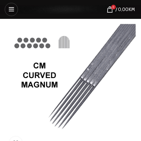
0
/
0,00
KM