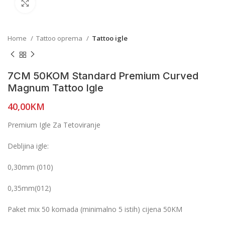
Click to enlarge
Home
Tattoo oprema
Tattoo igle
7CM 50KOM Standard Premium Curved
Magnum Tattoo Igle
40,00
KM
Premium Igle Za Tetoviranje
Debljina igle:
0,30mm (010)
0,35mm(012)
Paket mix 50 komada (minimalno 5 istih) cijena 50KM