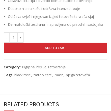
Ublažava iritaciju i crvenilo odmah nakon tetoviranja
Duboko hidrira kožu i održava intenzitet boje
Održava svjež i njegovan izgled tetovaže te vraća sjaj
Dermatološki testirana i napravljena od prirodnih sastojaka
ADD TO CART
Category:
Higijena Poslije Tetoviranja
Tags:
black rose
,
tattoo care
,
mast
,
njega tetovaža
RELATED PRODUCTS