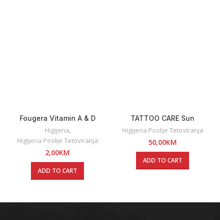
Fougera Vitamin A & D
TATTOO CARE Sun
Ointment 5g
Protection, 80 g
Higijena
,
Higijena Poslije Tetoviranja
Higijena Poslije Tetoviranja
50,00
KM
2,00
KM
ADD TO CART
ADD TO CART