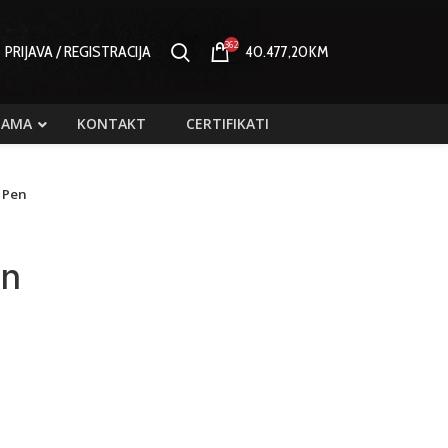
362
PRIJAVA / REGISTRACIJA
40.477,20
KM
NAMA
KONTAKT
CERTIFIKATI
k Pen
en