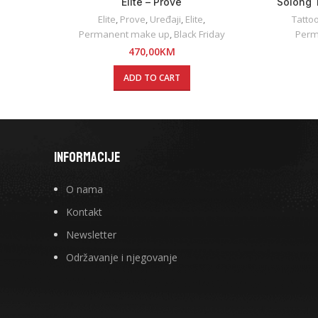
Elite – Prove
Solong 
Elite
,
Prove
,
Uređaji
,
Elite
,
Tatto
Permanent make up
,
Black Friday
Perm
470,00
KM
ADD TO CART
INFORMACIJE
O nama
Kontakt
Newsletter
Održavanje i njegovanje