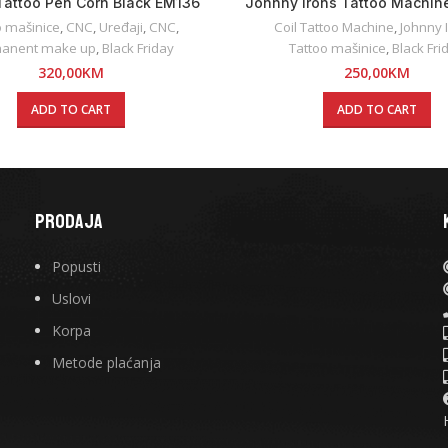
Tattoo Pen Corn Black EM136
Johnny Irons Tattoo Machin
o mašinice
,
CNC
,
Uređaji
,
CNC
,
Coil Tattoo Machine
,
Johnny 
anent make up
,
Black Friday
Tattoo mašinice
,
Black Fri
320,00
KM
250,00
KM
ADD TO CART
ADD TO CART
PRODAJA
Popusti
Uslovi
Korpa
Metode plaćanja