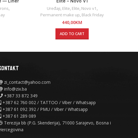
e — Liner
Elite – Novo V1
Šab
Irons
,
Uređaji
,
Elite
,
Elite
,
Novo v1
,
Perman
day
Permanent make up
,
Black Friday
440,00
KM
ADD TO CART
KONTAKT
zi_contact@yahoo.com
info@zix.ba
+387 33 872 349
+387 62 760 002 / TATTOO / Viber / Whatsapp
+387 61 092 392 / PMU / Viber / Whatsapp
+387 61 289 089
Terezija bb (P.G. Skenderija), 71000 Sarajevo, Bosna i
Hercegovina