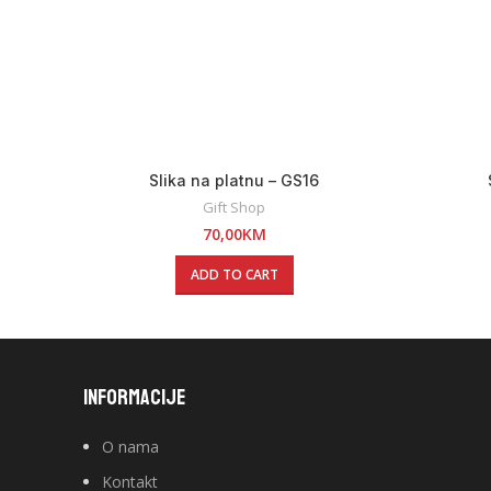
Slika na platnu – GS16
Gift Shop
70,00
KM
ADD TO CART
INFORMACIJE
O nama
Kontakt