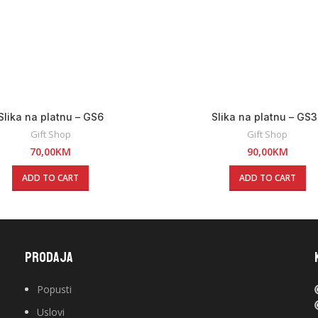
Slika na platnu – GS6
Slika na platnu – GS
Gift Shop
Gift Shop
70,00
KM
90,00
KM
ADD TO CART
ADD TO CART
PRODAJA
Popusti
Uslovi