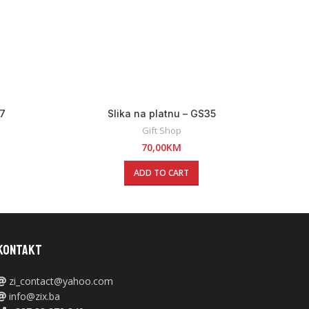
37
Slika na platnu – GS35
Gift Shop
70,00
KM
ADD TO CART
KONTAKT
zi_contact@yahoo.com
info@zix.ba