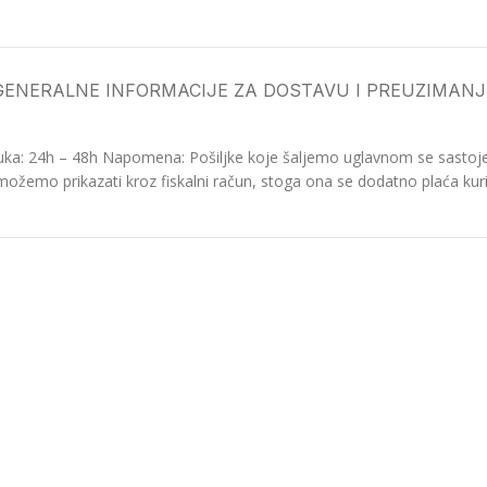
GENERALNE INFORMACIJE ZA DOSTAVU I PREUZIMANJ
ka: 24h – 48h Napomena: Pošiljke koje šaljemo uglavnom se sastoje o
možemo prikazati kroz fiskalni račun, stoga ona se dodatno plaća kurir