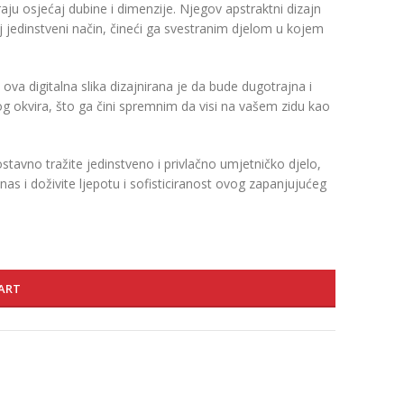
raju osjećaj dubine i dimenzije. Njegov apstraktni dizajn
j jedinstveni način, čineći ga svestranim djelom u kojem
va digitalna slika dizajnirana je da bude dugotrajna i
g okvira, što ga čini spremnim da visi na vašem zidu kao
dnostavno tražite jedinstveno i privlačno umjetničko djelo,
nas i doživite ljepotu i sofisticiranost ovog zapanjujućeg
ART