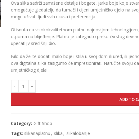
Ova slika sadrži zamršene detalje i bogate, jarke boje koje stva
omogućuje gledatelju da tumači i cijeni umjetničko djelo na svo
mogu uživati ljudi svih ukusa i preferencija.
Otisnuta na visokokvalitetnom platnu najnovijom tehnologijom, o
otporna na blijeđenje. Platno je zategnuto preko čvrstog drveno
upečatljiv središnji dio.
Bilo da želite dodati malo boje i stila u svoj dom ili ured, ili je
ova digitalna slika zasigurno će impresionirati. Naručite svoju da
umjetničkog djela!
ADD TO C
Category:
Gift Shop
Tags:
slikanaplatnu
,
slika
,
slikalobanje