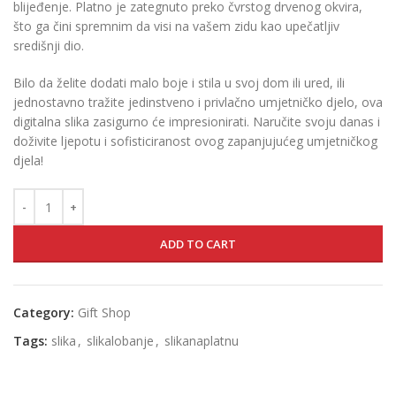
blijeđenje. Platno je zategnuto preko čvrstog drvenog okvira,
što ga čini spremnim da visi na vašem zidu kao upečatljiv
središnji dio.
Bilo da želite dodati malo boje i stila u svoj dom ili ured, ili
jednostavno tražite jedinstveno i privlačno umjetničko djelo, ova
digitalna slika zasigurno će impresionirati. Naručite svoju danas i
doživite ljepotu i sofisticiranost ovog zapanjujućeg umjetničkog
djela!
ADD TO CART
Category:
Gift Shop
Tags:
slika
,
slikalobanje
,
slikanaplatnu