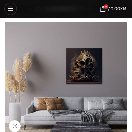
0
/
0,00
KM
Click to enlarge