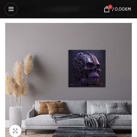
0
/
0,00
KM
Click to enlarge