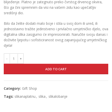
blijeđenje. Platno je zategnuto preko čvrstog drvenog okvira,
što ga čini spremnim da visi na vašem zidu kao upečatljiv
središnji dio.
Bilo da želite dodati malo boje i stila u svoj dom ili ured, ili
jednostavno tražite jedinstveno i privlačno umjetničko djelo, ova
digitalna slika zasigurno će impresionirati. Naručite svoju danas i
doživite ljepotu i sofisticiranost ovog zapanjujućeg umjetničkog
djela!
ADD TO CART
Category:
Gift Shop
Tags:
slikanaplatnu
,
slika
,
slikalobanje