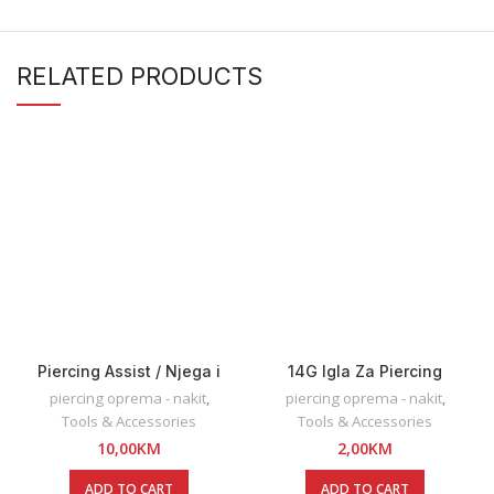
RELATED PRODUCTS
Piercing Assist / Njega i
14G Igla Za Piercing
održavanje piercinga / 20ml
piercing oprema - nakit
,
piercing oprema - nakit
,
Tools & Accessories
Tools & Accessories
10,00
KM
2,00
KM
ADD TO CART
ADD TO CART