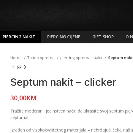
PIERCING NAKIT
PIERCING CIJENE
GIFT SHOP
O 
Home
Tattoo oprema
piercing oprema - nakit
Septum nakit
Septum nakit – clicker
30,00
KM
Tražite moderan i jedinstven način da ukrasite svoj septum pierc
septuma!
Izrađen od visokokvalitetnog materijala – nehrđajući čelik, naš sep