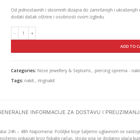
Od jednostavnih i skromnih dizajna do zamršenijih i ukrašenijih 
dodati dašak oštrine i osobnosti svom izgledu.
ADD TO C
Categories:
Nose Jewellery & Septums
,
piercing oprema - naki
Tags:
nakit
,
ringnakit
GENERALNE INFORMACIJE ZA DOSTAVU I PREUZIMANJ
ka: 24h – 48h Napomena: Pošiljke koje šaljemo uglavnom se sastoje o
možemo prikazati kroz fiskalni račun, stoga ona se dodatno plaća kurir