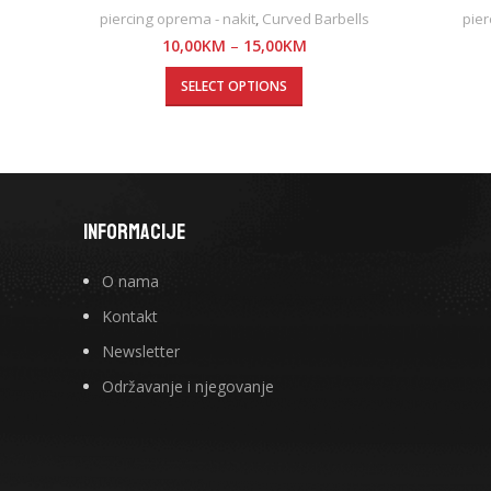
piercing oprema - nakit
,
Curved Barbells
pier
10,00
KM
–
15,00
KM
SELECT OPTIONS
INFORMACIJE
O nama
Kontakt
Newsletter
Održavanje i njegovanje