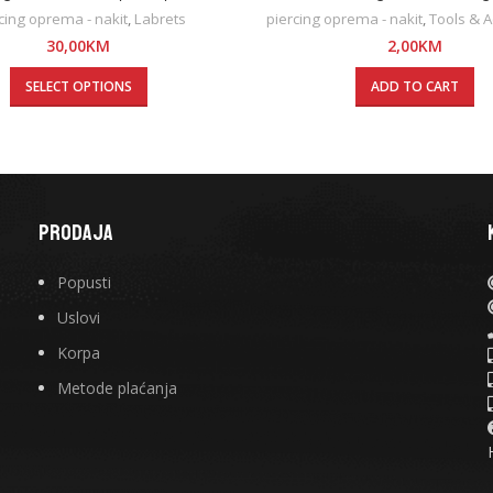
cing oprema - nakit
,
Labrets
piercing oprema - nakit
,
Tools & A
30,00
KM
2,00
KM
SELECT OPTIONS
ADD TO CART
PRODAJA
Popusti
Uslovi
Korpa
Metode plaćanja