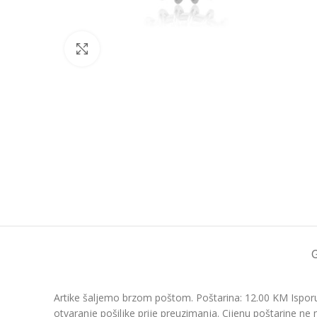
Click to enlarge
Artike šaljemo brzom poštom. Poštarina: 12.00 KM Isporu
otvaranje pošiljke prije preuzimanja. Cijenu poštarine ne 