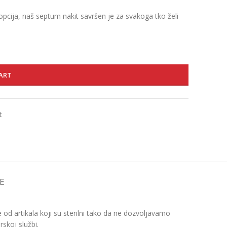
opcija, naš septum nakit savršen je za svakoga tko želi
ART
t
E
d artikala koji su sterilni tako da ne dozvoljavamo
skoj službi.