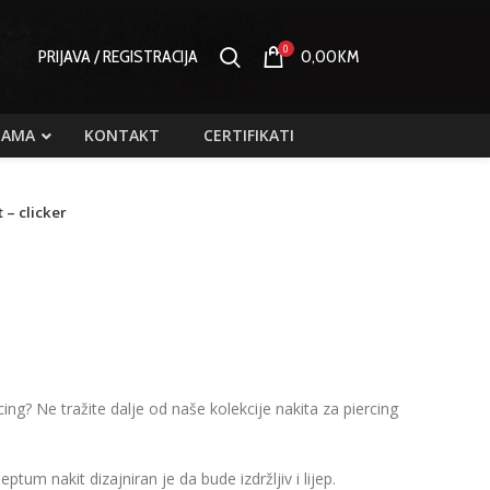
0
PRIJAVA / REGISTRACIJA
0,00
KM
NAMA
KONTAKT
CERTIFIKATI
 – clicker
ing? Ne tražite dalje od naše kolekcije nakita za piercing
tum nakit dizajniran je da bude izdržljiv i lijep.