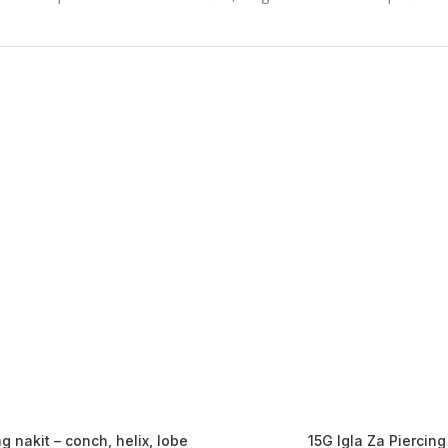
ng nakit – conch, helix, lobe
15G Igla Za Piercing