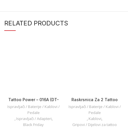
RELATED PRODUCTS
Tattoo Power – 016A (DT-
Raskrsnica Za 2 Tattoo
P010)
Mašine
Ispravljači / Baterije / Kablovi /
Ispravljači / Baterije / Kablovi /
Pedale
Pedale
,
Ispravljači / Adapteri
,
,
Kablovi
,
Black Friday
Gripovi / Dijelovi za tattoo