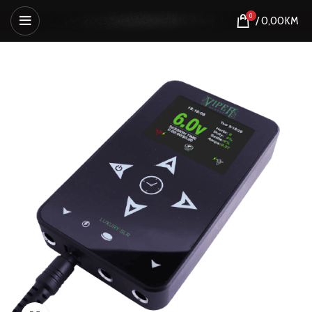
0
/
0,00
KM