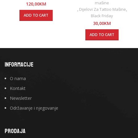
mašine
120,00
KM
,
Dijelovi Za Tattoo Mašine
,
ADD TO CART
Black Friday
30,00
KM
ADD TO CART
INFORMACIJE
O nama
Kontakt
Newsletter
Održavanje i njegovanje
PRODAJA