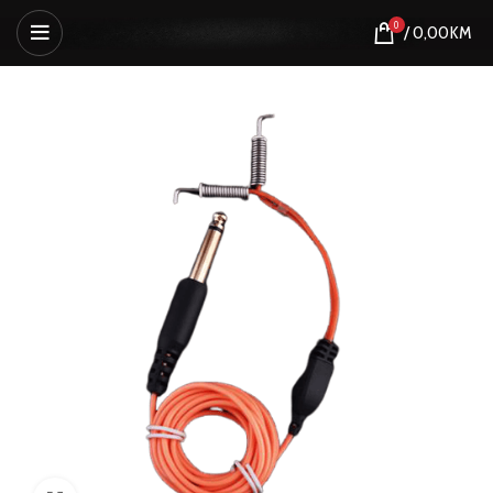
0
/
0,00
KM