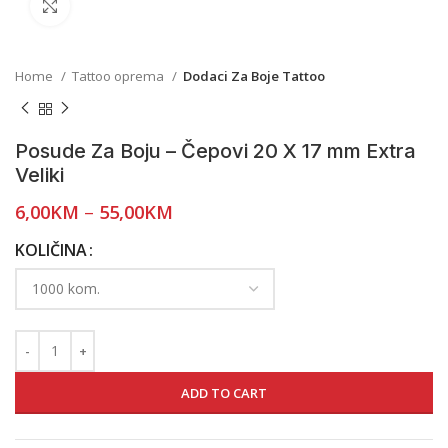
Click to enlarge
Home
Tattoo oprema
Dodaci Za Boje Tattoo
Posude Za Boju – Čepovi 20 X 17 mm Extra
Veliki
6,00
KM
–
55,00
KM
KOLIČINA
ADD TO CART