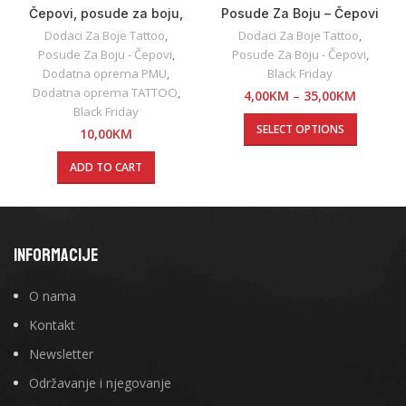
Čepovi, posude za boju,
Posude Za Boju – Čepovi
silikonski mali / 100kom.
8mm Mali
Dodaci Za Boje Tattoo
,
Dodaci Za Boje Tattoo
,
Posude Za Boju - Čepovi
,
Posude Za Boju - Čepovi
,
Dodatna oprema PMU
,
Black Friday
Dodatna oprema TATTOO
,
4,00
KM
–
35,00
KM
Black Friday
SELECT OPTIONS
10,00
KM
ADD TO CART
INFORMACIJE
O nama
Kontakt
Newsletter
Održavanje i njegovanje