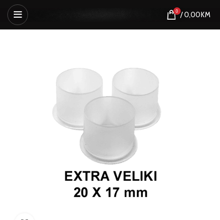
0
/
0,00
KM