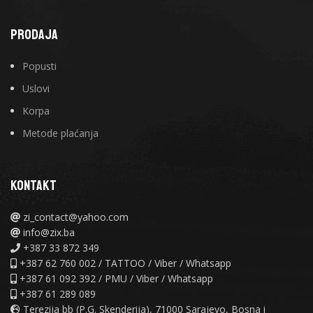
PRODAJA
Popusti
Uslovi
Korpa
Metode plaćanja
KONTAKT
zi_contact@yahoo.com
info@zix.ba
+387 33 872 349
+387 62 760 002 / TATTOO / Viber / Whatsapp
+387 61 092 392 / PMU / Viber / Whatsapp
+387 61 289 089
Terezija bb (P.G. Skenderija), 71000 Sarajevo, Bosna i