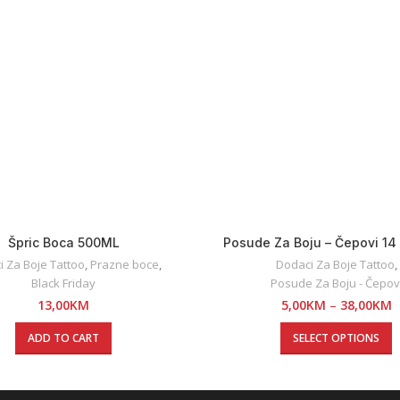
Špric Boca 500ML
Posude Za Boju – Čepovi 14
 Za Boje Tattoo
,
Prazne boce
,
Dodaci Za Boje Tattoo
,
Black Friday
Posude Za Boju - Čepov
13,00
KM
5,00
KM
–
38,00
KM
ADD TO CART
SELECT OPTIONS