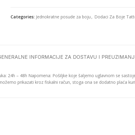
Categories:
Jednokratne posude za boju
,
Dodaci Za Boje Tat
GENERALNE INFORMACIJE ZA DOSTAVU I PREUZIMANJ
ka: 24h – 48h Napomena: Pošiljke koje šaljemo uglavnom se sastoje o
možemo prikazati kroz fiskalni račun, stoga ona se dodatno plaća kurir