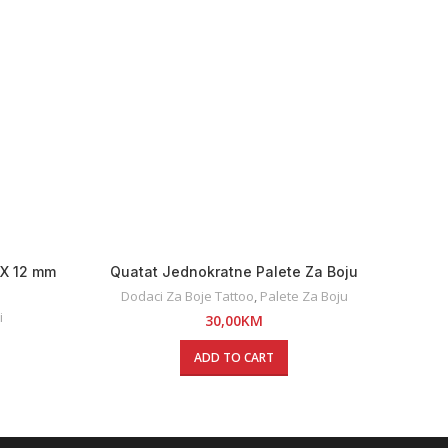
 X 12 mm
Quatat Jednokratne Palete Za Boju
40KOM
Dodaci Za Boje Tattoo
,
Palete Za Boju
Do
i
30,00
KM
ADD TO CART