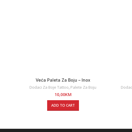
Veća Paleta Za Boju – Inox
Dodaci Za Boje Tattoo
,
Palete Za Boju
Dodaci
10,00
KM
ADD TO CART