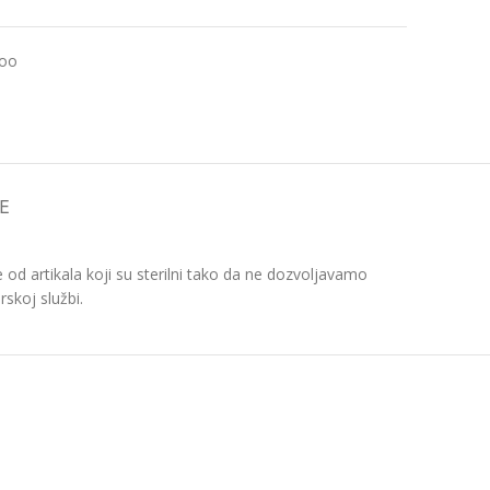
too
E
d artikala koji su sterilni tako da ne dozvoljavamo
skoj službi.