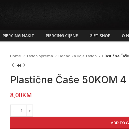
PIERCING NAKIT
PIERCING CIJENE
GIFT SHOP
O 
Home
Tattoo oprema
Dodaci Za Boje Tattoo
Plastične Čaš
Plastične Čaše 50KOM 4
8,00
KM
ADD TO C