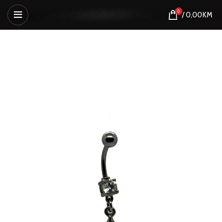
0
/
0,00
KM