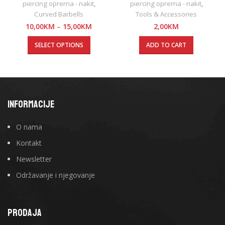
piercing oprema - nakit
,
piercing oprema - nakit
,
Curved Barbells
Tools & Accessories
10,00
KM
–
15,00
KM
2,00
KM
SELECT OPTIONS
ADD TO CART
INFORMACIJE
O nama
Kontakt
Newsletter
Održavanje i njegovanje
PRODAJA