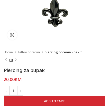
Click to enlarge
Home
Tattoo oprema
piercing oprema - nakit
Piercing za pupak
20,00
KM
ADD TO CART