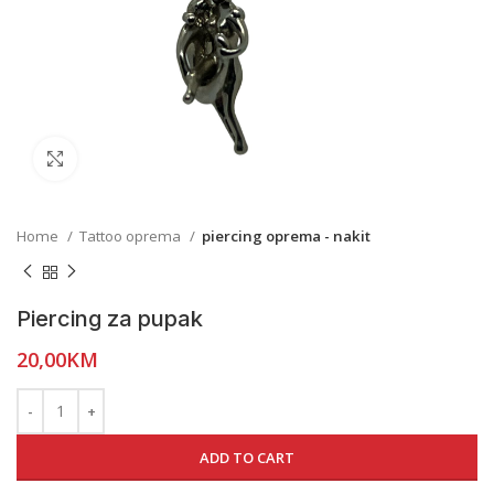
Click to enlarge
Home
Tattoo oprema
piercing oprema - nakit
Piercing za pupak
20,00
KM
ADD TO CART