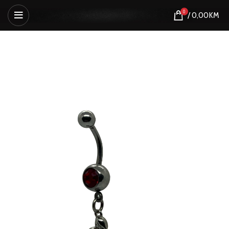
0
/
0,00
KM