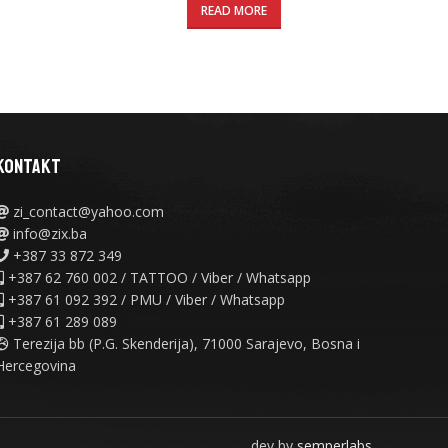
READ MORE
KONTAKT
zi_contact@yahoo.com
info@zix.ba
+387 33 872 349
+387 62 760 002 / TATTOO / Viber / Whatsapp
+387 61 092 392 / PMU / Viber / Whatsapp
+387 61 289 089
Terezija bb (P.G. Skenderija), 71000 Sarajevo, Bosna i
Hercegovina
dev by
semperlabs