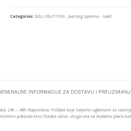
Categories:
BELLYBUTTON
,
piercing oprema - nakit
GENERALNE INFORMACIJE ZA DOSTAVU I PREUZIMANJ
ka: 24h – 48h Napomena: Pošiljke koje šaljemo uglavnom se sastoje o
možemo prikazati kroz fiskalni račun, stoga ona se dodatno plaća kurir