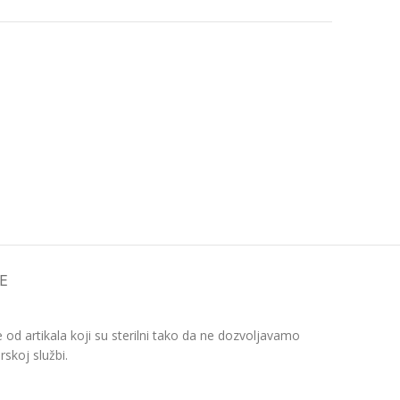
E
d artikala koji su sterilni tako da ne dozvoljavamo
skoj službi.