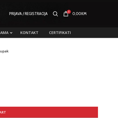
0
PRIJAVA / REGISTRACIJA
0,00
KM
NAMA
KONTAKT
CERTIFIKATI
pupak
ART