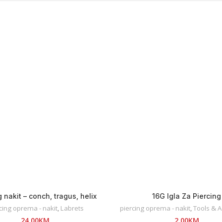
g nakit – conch, tragus, helix
16G Igla Za Piercing
cing oprema - nakit
,
Labrets
piercing oprema - nakit
,
Tools & A
24,00
KM
2,00
KM