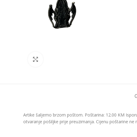
Click to enlarge
Artike šaljemo brzom poštom. Poštarina: 12.00 KM Isporu
otvaranje pošiljke prije preuzimanja. Cijenu poštarine ne 