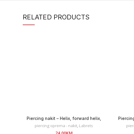
RELATED PRODUCTS
Piercing nakit – Helix, forward helix,
Piercin
lobe, flat
piercing oprema - nakit
,
Labrets
pier
24,00
KM