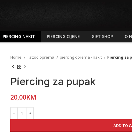
PIERCING NAKIT
PIERCING CIJENE
GIFT SHOP
O 
Home
Tattoo oprema
piercing oprema - nakit
Piercing za 
Piercing za pupak
20,00
KM
ADD TO C