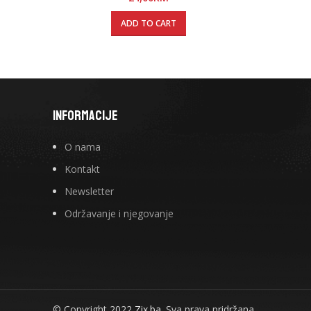
ADD TO CART
INFORMACIJE
O nama
Kontakt
Newsletter
Održavanje i njegovanje
© Copyright 2022
Zix.ba.
Sva prava pridržana.