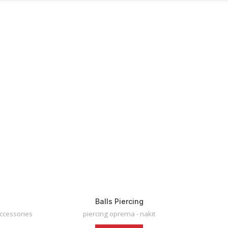
Balls Piercing
ccessories
piercing oprema - nakit
pie