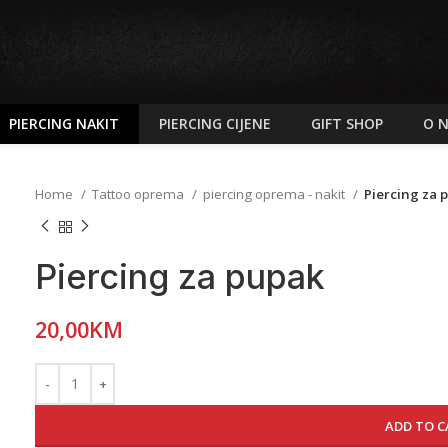
PIERCING NAKIT
PIERCING CIJENE
GIFT SHOP
O 
Home
Tattoo oprema
piercing oprema - nakit
Piercing za 
Piercing za pupak
20,00
KM
ADD TO C