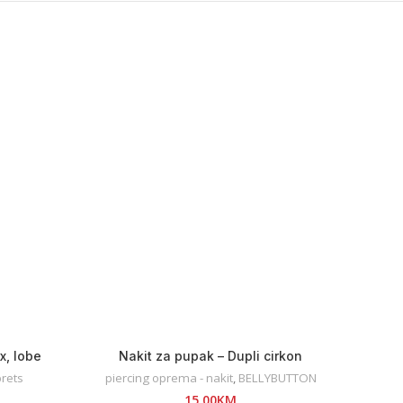
x, lobe
Nakit za pupak – Dupli cirkon
rets
piercing oprema - nakit
,
BELLYBUTTON
15,00
KM