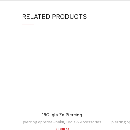
RELATED PRODUCTS
18G Igla Za Piercing
piercing oprema - nakit
,
Tools & Accessories
piercing o
2,00
KM