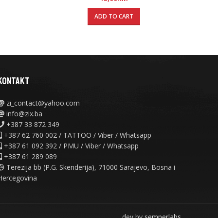
ADD TO CART
KONTAKT
zi_contact@yahoo.com
info@zix.ba
+387 33 872 349
+387 62 760 002 / TATTOO / Viber / Whatsapp
+387 61 092 392 / PMU / Viber / Whatsapp
+387 61 289 089
Terezija bb (P.G. Skenderija), 71000 Sarajevo, Bosna i
Hercegovina
dev by
semperlabs