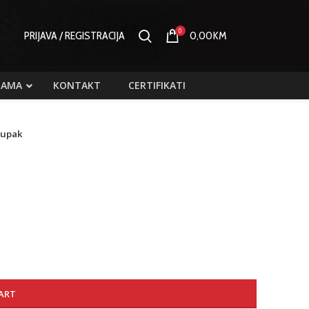
0
PRIJAVA / REGISTRACIJA
0,00
KM
NAMA
KONTAKT
CERTIFIKATI
pupak
ART