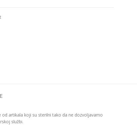
t
E
d artikala koji su sterilni tako da ne dozvoljavamo
skoj službi.