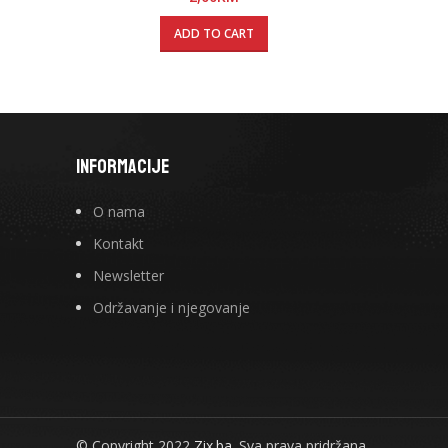
ADD TO CART
INFORMACIJE
O nama
Kontakt
Newsletter
Održavanje i njegovanje
© Copyright 2022
Zix.ba.
Sva prava pridržana.