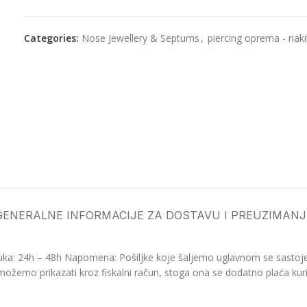
Categories:
Nose Jewellery & Septums
,
piercing oprema - naki
GENERALNE INFORMACIJE ZA DOSTAVU I PREUZIMANJ
ka: 24h – 48h Napomena: Pošiljke koje šaljemo uglavnom se sastoje o
možemo prikazati kroz fiskalni račun, stoga ona se dodatno plaća kurir