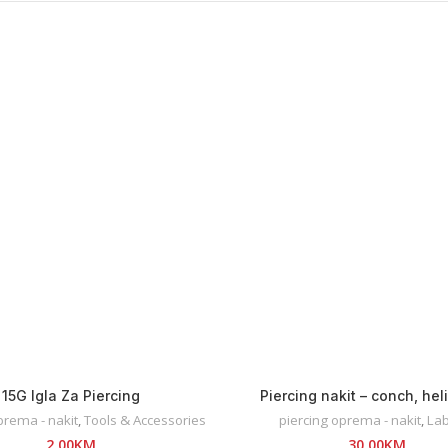
15G Igla Za Piercing
Piercing nakit – conch, heli
prema - nakit
,
Tools & Accessories
piercing oprema - nakit
,
Lab
2,00
KM
30,00
KM