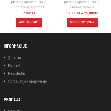
piercing oprema - nakit
,
piercing oprema - nakit
,
Tools & Accessories
Curved Barbells
2,00
KM
10,00
KM
–
15,00
KM
ADD TO CART
SELECT OPTIONS
INFORMACIJE
O nama
Kontakt
Newsletter
Održavanje i njegovanje
PRODAJA
Popusti