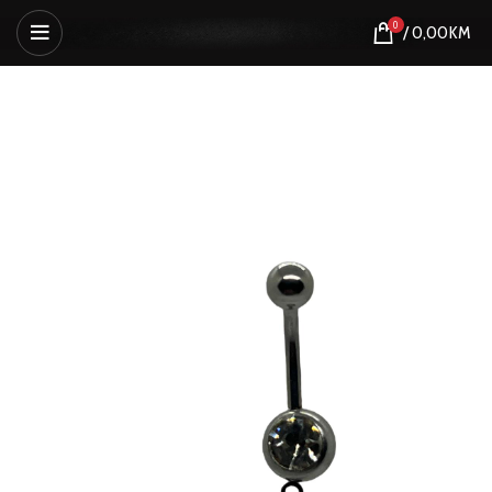
0
/
0,00
KM