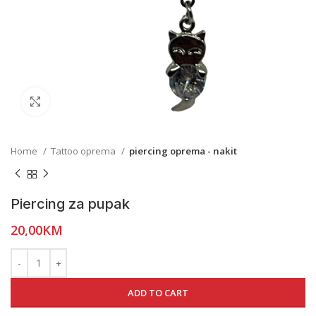
Click to enlarge
Home
Tattoo oprema
piercing oprema - nakit
Piercing za pupak
20,00
KM
ADD TO CART