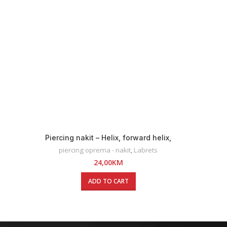
Piercing nakit – Helix, forward helix,
lobe, flat
piercing oprema - nakit
,
Labrets
24,00
KM
ADD TO CART