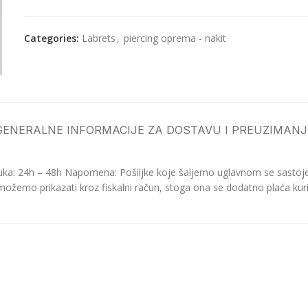
Categories:
Labrets
,
piercing oprema - nakit
GENERALNE INFORMACIJE ZA DOSTAVU I PREUZIMANJ
ka: 24h – 48h Napomena: Pošiljke koje šaljemo uglavnom se sastoje o
možemo prikazati kroz fiskalni račun, stoga ona se dodatno plaća kurir