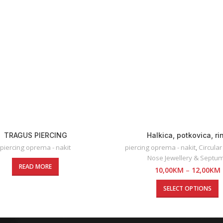
TRAGUS PIERCING
Halkica, potkovica, ri
piercing oprema - nakit
piercing oprema - nakit
,
Circular
Nose Jewellery & Septu
READ MORE
10,00
KM
–
12,00
KM
SELECT OPTIONS