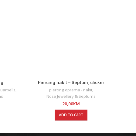
ng
Piercing nakit – Septum, clicker
N
 Barbells
,
piercing oprema - nakit
,
pier
ms
Nose Jewellery & Septums
20,00
KM
ADD TO CART