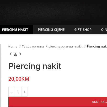
PIERCING NAKIT
PIERCING CIJENE
GIFT SHOP
O 
Home
Tattoo oprema
piercing oprema - nakit
Piercing nak
Piercing nakit
20,00
KM
ADD TO C