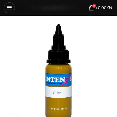
0
/
0,00
KM