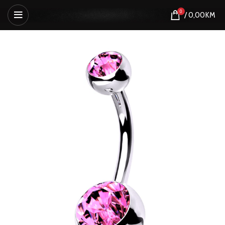
0
/
0,00
KM