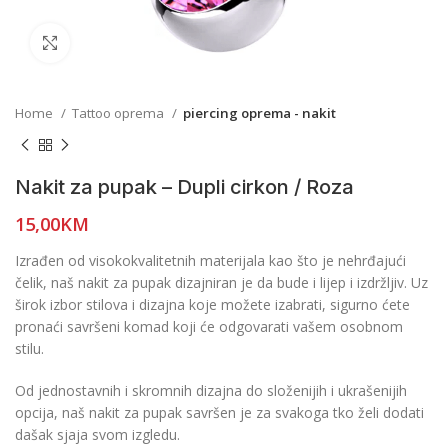
Click to enlarge
Home
Tattoo oprema
piercing oprema - nakit
Nakit za pupak – Dupli cirkon / Roza
15,00
KM
Izrađen od visokokvalitetnih materijala kao što je nehrđajući
čelik, naš nakit za pupak dizajniran je da bude i lijep i izdržljiv. Uz
širok izbor stilova i dizajna koje možete izabrati, sigurno ćete
pronaći savršeni komad koji će odgovarati vašem osobnom
stilu.
Od jednostavnih i skromnih dizajna do složenijih i ukrašenijih
opcija, naš nakit za pupak savršen je za svakoga tko želi dodati
dašak sjaja svom izgledu.