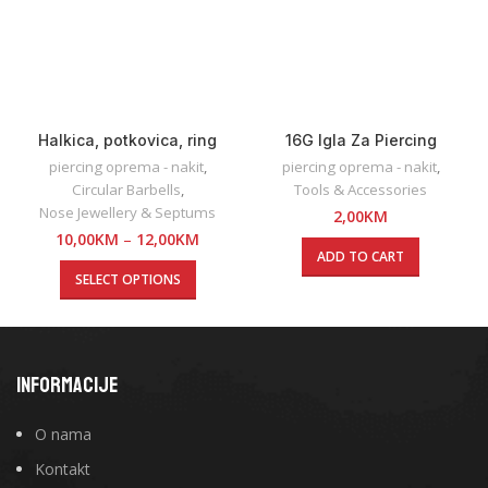
Halkica, potkovica, ring
16G Igla Za Piercing
piercing oprema - nakit
,
piercing oprema - nakit
,
Circular Barbells
,
Tools & Accessories
Nose Jewellery & Septums
2,00
KM
10,00
KM
–
12,00
KM
ADD TO CART
SELECT OPTIONS
INFORMACIJE
O nama
Kontakt