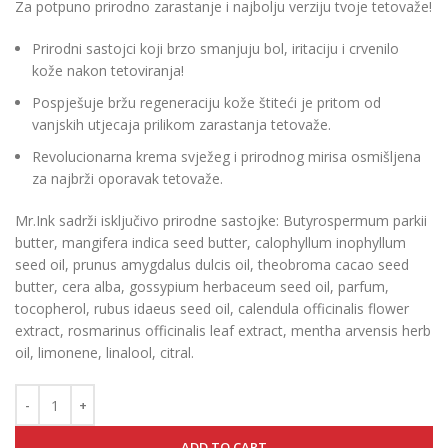
Za potpuno prirodno zarastanje i najbolju verziju tvoje tetovaže!
Prirodni sastojci koji brzo smanjuju bol, iritaciju i crvenilo
kože nakon tetoviranja!
Pospješuje bržu regeneraciju kože štiteći je pritom od
vanjskih utjecaja prilikom zarastanja tetovaže.
Revolucionarna krema svježeg i prirodnog mirisa osmišljena
za najbrži oporavak tetovaže.
Mr.Ink sadrži isključivo prirodne sastojke: Butyrospermum parkii
butter, mangifera indica seed butter, calophyllum inophyllum
seed oil, prunus amygdalus dulcis oil, theobroma cacao seed
butter, cera alba, gossypium herbaceum seed oil, parfum,
tocopherol, rubus idaeus seed oil, calendula officinalis flower
extract, rosmarinus officinalis leaf extract, mentha arvensis herb
oil, limonene, linalool, citral.
ADD TO CART