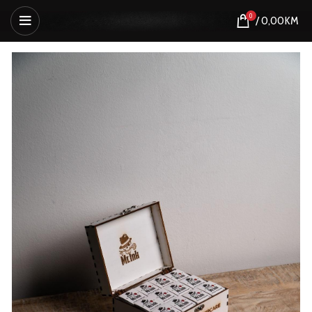
0
/
0,00
KM