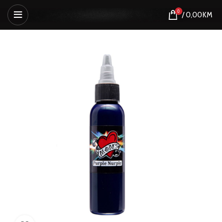
0
/
0,00
KM