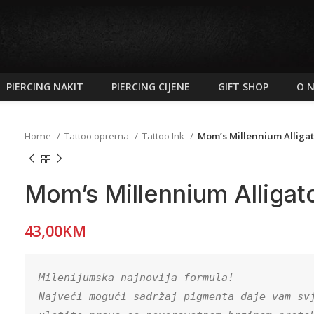
PIERCING NAKIT
PIERCING CIJENE
GIFT SHOP
O 
Home
Tattoo oprema
Tattoo Ink
Mom’s Millennium Alliga
Mom’s Millennium Alligat
43,00
KM
Milenijumska najnovija formula!

Najveći mogući sadržaj pigmenta daje vam svj