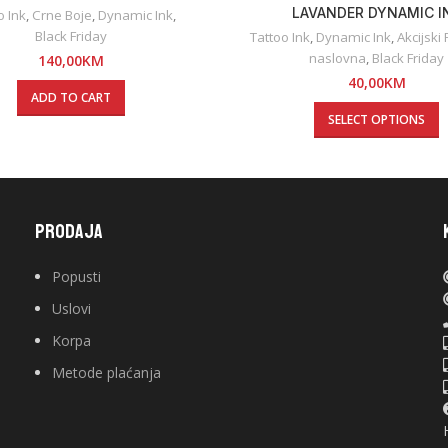
LAVANDER DYNAMIC I
o Ink
,
Crne Boje
,
Dynamic Ink
,
Black Friday
Tattoo Ink
,
Dynamic Ink
,
Akcijski
naslovna
,
Black Friday
140,00
KM
40,00
KM
ADD TO CART
SELECT OPTIONS
PRODAJA
Popusti
Uslovi
Korpa
Metode plaćanja