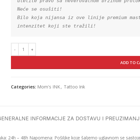
uletite pravo sa neverovatnom brzinom protok
Neće se osušiti!

Bilo koja nijansa iz ove linije premium mast
intenzitet koji ste tražili!
ADD TO C
Categories:
Mom's INK
,
Tattoo Ink
GENERALNE INFORMACIJE ZA DOSTAVU I PREUZIMANJ
ka: 24h – 48h Napomena: Pošiljke koje šaljemo uglavnom se sastoje o