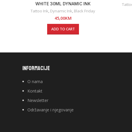
WHITE 30ML DYNAMIC INK
Tatto
Tattoo Ink
,
Dynamic Ink
,
Black Friday
45,00
KM
ADD TO CART
INFORMACIJE
O nama
Kontakt
Newsletter
Održavanje i njegovanje