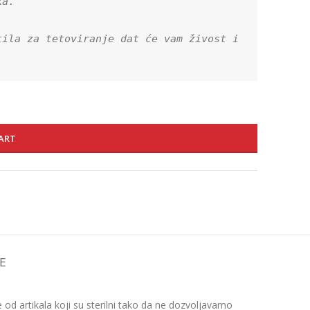
a.

ila za tetoviranje dat će vam živost i 
ART
E
d artikala koji su sterilni tako da ne dozvoljavamo