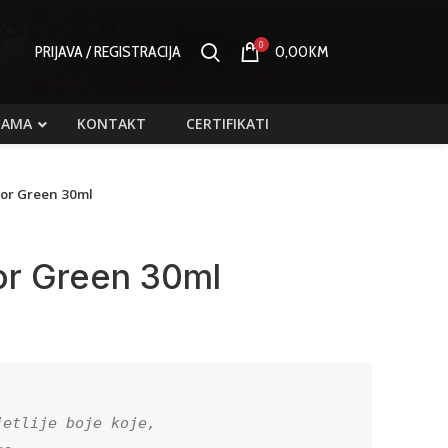
0
PRIJAVA / REGISTRACIJA
0,00
KM
NAMA
KONTAKT
CERTIFIKATI
tor Green 30ml
or Green 30ml
etlije boje koje,
