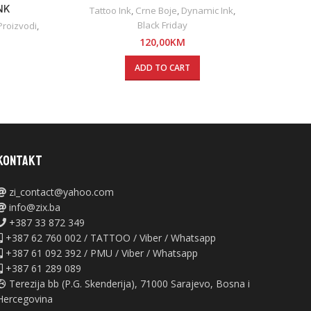
NK
TRI
Tattoo Ink
,
Crne Boje
,
Dynamic Ink
,
Black Friday
 Proizvodi
,
120,00
KM
ADD TO CART
KONTAKT
zi_contact@yahoo.com
info@zix.ba
+387 33 872 349
+387 62 760 002 / TATTOO / Viber / Whatsapp
+387 61 092 392 / PMU / Viber / Whatsapp
+387 61 289 089
Terezija bb (P.G. Skenderija), 71000 Sarajevo, Bosna i
Hercegovina