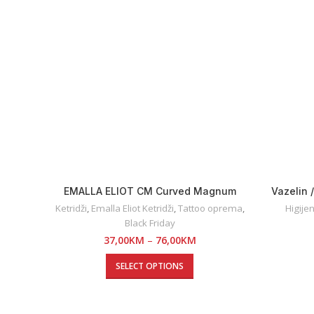
EMALLA ELIOT CM Curved Magnum
Vazelin /
Ketridži
,
Emalla Eliot Ketridži
,
Tattoo oprema
,
Higije
Black Friday
37,00
KM
–
76,00
KM
SELECT OPTIONS