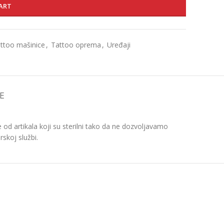
ART
ttoo mašinice
,
Tattoo oprema
,
Uređaji
E
d artikala koji su sterilni tako da ne dozvoljavamo
skoj službi.