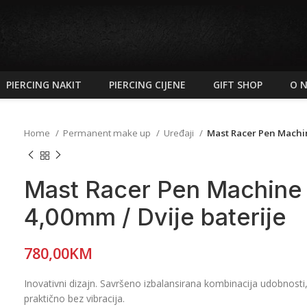
PIERCING NAKIT
PIERCING CIJENE
GIFT SHOP
O 
Home
Permanent make up
Uređaji
Mast Racer Pen Machin
Mast Racer Pen Machine
4,00mm / Dvije baterije
780,00
KM
Inovativni dizajn. Savršeno izbalansirana kombinacija udobnosti,
praktično bez vibracija.