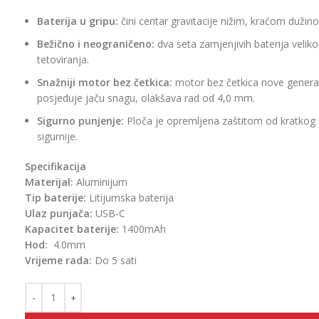
Baterija u gripu:
čini centar gravitacije nižim, kraćom dužin
Bežično i neograničeno:
dva seta zamjenjivih baterija velik
tetoviranja.
Snažniji motor bez četkica:
motor bez četkica nove generaci
posjeduje jaču snagu, olakšava rad od 4,0 mm.
Sigurno punjenje:
Ploča je opremljena zaštitom od kratkog 
sigurnije.
Specifikacija
Materijal:
Aluminijum
Tip baterije:
Litijumska baterija
Ulaz punjača:
USB-C
Kapacitet baterije:
1400mAh
Hod:
4.0mm
Vrijeme rada:
Do 5 sati