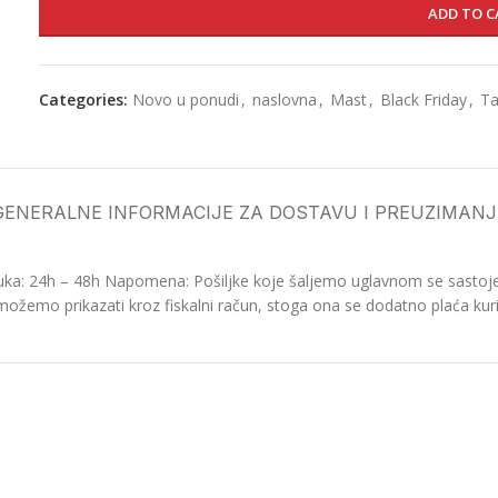
ADD TO C
Categories:
Novo u ponudi
,
naslovna
,
Mast
,
Black Friday
,
Ta
GENERALNE INFORMACIJE ZA DOSTAVU I PREUZIMANJ
ka: 24h – 48h Napomena: Pošiljke koje šaljemo uglavnom se sastoje o
možemo prikazati kroz fiskalni račun, stoga ona se dodatno plaća kurir