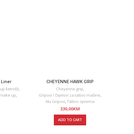
 Liner
CHEYENNE HAWK GRIP
Besk
p ketridži
,
Cheyenne grip
,
Ispr
 make up
,
Gripovi / Dijelovi za tattoo mašine
,
Isp
Alu Gripovi
,
Tattoo oprema
330,00
KM
ADD TO CART