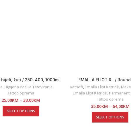
 bijeli, žuti / 250, 400, 1000ml
EMALLA ELIOT RL / Round
na
,
Higijena Poslije Tetoviranja
,
Ketridži
,
Emalla Eliot Ketridži
,
Makeu
Tattoo oprema
Emalla Eliot Ketridži
,
Permanent
Tattoo oprema
25,00
KM
–
33,00
KM
35,00
KM
–
64,00
KM
SELECT OPTIONS
SELECT OPTIONS