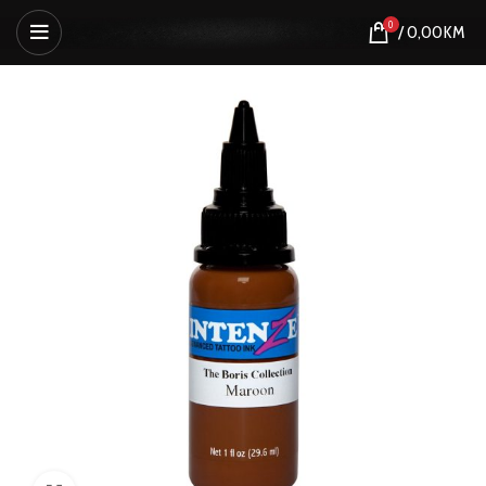
0
/
0,00
KM