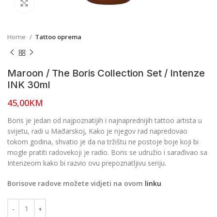
Click to enlarge
Home
Tattoo oprema
Maroon / The Boris Collection Set / Intenze
INK 30ml
45,00
KM
Boris je jedan od najpoznatijih i najnaprednijih tattoo artista u
svijetu, radi u Mađarskoj, Kako je njegov rad napredovao
tokom godina, shvatio je da na tržištu ne postoje boje koji bi
mogle pratiti radovekoji je radio. Boris se udružio i sarađivao sa
Intenzeom kako bi razvio ovu prepoznatljivu seriju.
Borisove radove možete vidjeti na ovom
linku