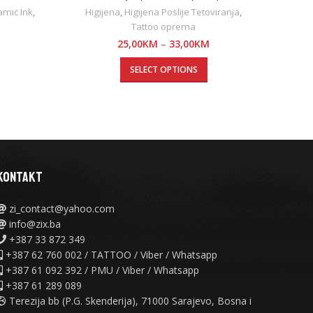
mic Ink
,
Higijena
,
Higijena Poslije Tetoviranja
,
Tattoo oprema
Stenci
Sp
25,00
KM
–
33,00
KM
S
SELECT OPTIONS
KONTAKT
zi_contact@yahoo.com
info@zix.ba
+387 33 872 349
+387 62 760 002 / TATTOO / Viber / Whatsapp
+387 61 092 392 / PMU / Viber / Whatsapp
+387 61 289 089
Terezija bb (P.G. Skenderija), 71000 Sarajevo, Bosna i