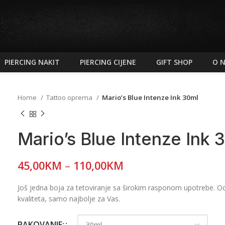
PIERCING NAKIT
PIERCING CIJENE
GIFT SHOP
O 
Home
Tattoo oprema
Mario’s Blue Intenze Ink 30ml
Mario’s Blue Intenze Ink 
45,00
KM
–
110,00
KM
Još jedna boja za tetoviranje sa širokim rasponom upotrebe. Od
kvaliteta, samo najbolje za Vas.
PAKOVANJE: