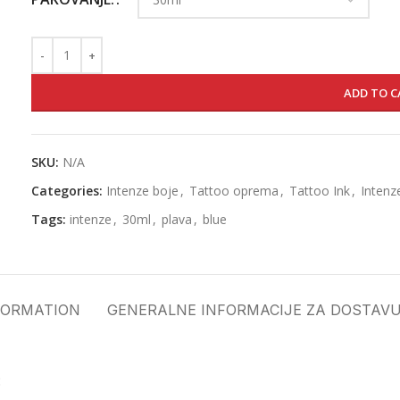
ADD TO C
SKU:
N/A
Categories:
Intenze boje
,
Tattoo oprema
,
Tattoo Ink
,
Intenz
Tags:
intenze
,
30ml
,
plava
,
blue
FORMATION
GENERALNE INFORMACIJE ZA DOSTAVU
: