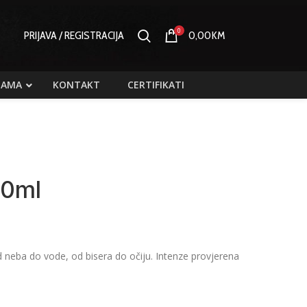
0
PRIJAVA / REGISTRACIJA
0,00
KM
NAMA
KONTAKT
CERTIFIKATI
30ml
 neba do vode, od bisera do očiju. Intenze provjerena