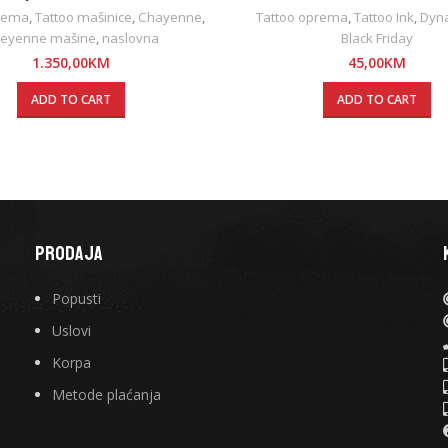
prema
,
Tattoo mašinice
,
Chayenne
,
Tattoo oprema
,
Tattoo Ink
,
Dyna
eyenne mašine
,
naslovna
Black Friday
1.350,00
KM
45,00
KM
ADD TO CART
ADD TO CART
PRODAJA
Popusti
Uslovi
Korpa
Metode plaćanja