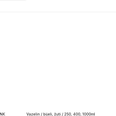
INK
Vazelin / bijeli, žuti / 250, 400, 1000ml
Spiri