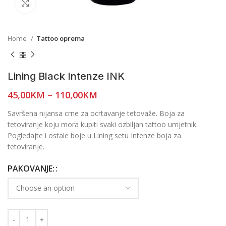
Click to enlarge
Home
Tattoo oprema
Lining Black Intenze INK
45,00
KM
–
110,00
KM
Savršena nijansa crne za ocrtavanje tetovaže. Boja za
tetoviranje koju mora kupiti svaki ozbiljan tattoo umjetnik.
Pogledajte i ostale boje u Lining setu Intenze boja za
tetoviranje.
PAKOVANJE: