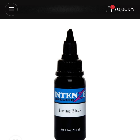
0
/
0,00
KM