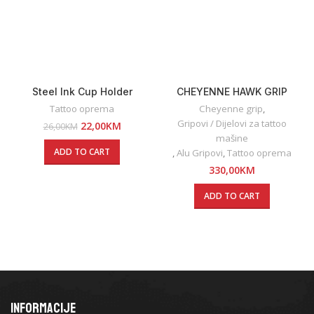
Steel Ink Cup Holder
CHEYENNE HAWK GRIP
Tattoo oprema
Cheyenne grip
,
Gripovi / Dijelovi za tattoo
Original
Current
22,00
KM
26,00
KM
price
price
mašine
was:
is:
ADD TO CART
,
Alu Gripovi
,
Tattoo oprema
26,00KM.
22,00KM.
330,00
KM
ADD TO CART
INFORMACIJE