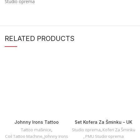
Studio oprema
RELATED PRODUCTS
Johnny Irons Tattoo
Set Kofera Za Šminku – UK
Machine — Shader
Tattoo mašinice
,
Studio oprema
,
Koferi Za Šminku
Coil Tattoo Machine
,
Johnny Irons
,
PMU Studio oprema