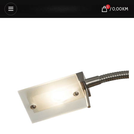
0
/
0,00
KM