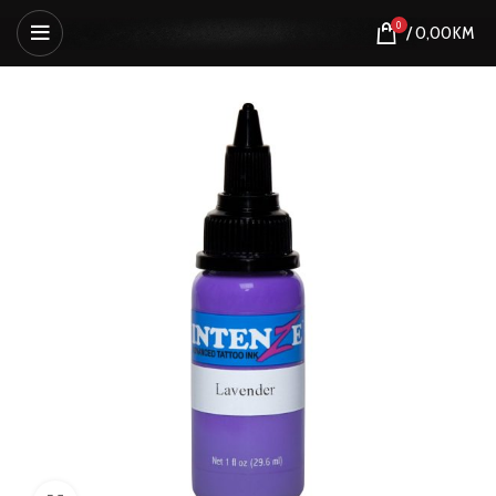
0
/
0,00
KM