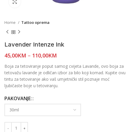
Click to enlarge
Home
Tattoo oprema
Lavender Intenze Ink
45,00
KM
–
110,00
KM
Boja za tetoviranje poput samog cvijeta Lavande, ovo boja za
tetovažu lavande je odličan izbor za bilo koji komad. Kupite ovu
tintu za tetoviranje ako vaš umjetnički stil poznaje moć
ljubičaste boje u tetoviranju.
PAKOVANJE: