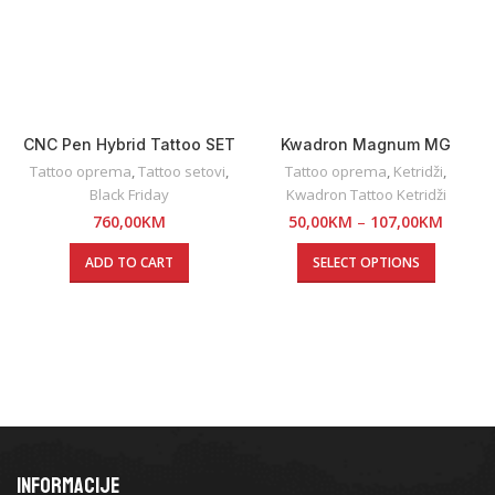
CNC Pen Hybrid Tattoo SET
Kwadron Magnum MG
Tattoo oprema
,
Tattoo setovi
,
Tattoo oprema
,
Ketridži
,
Black Friday
Kwadron Tattoo Ketridži
760,00
KM
50,00
KM
–
107,00
KM
ADD TO CART
SELECT OPTIONS
INFORMACIJE