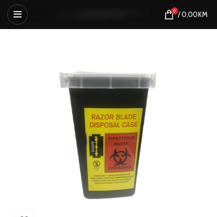
0
/
0,00
KM