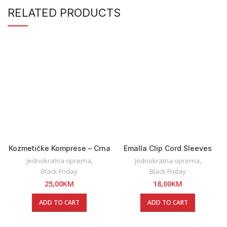
RELATED PRODUCTS
Kozmetičke Komprese – Crna
Emalla Clip Cord Sleeves
120 kom
50x810mm / 125pcs
Jednokratna oprema
,
Jednokratna oprema
,
Black Friday
Black Friday
25,00
KM
18,00
KM
ADD TO CART
ADD TO CART