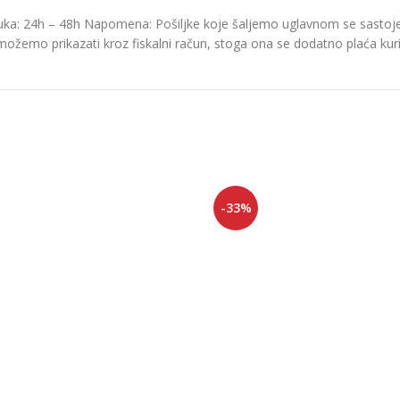
ka: 24h – 48h Napomena: Pošiljke koje šaljemo uglavnom se sastoje o
možemo prikazati kroz fiskalni račun, stoga ona se dodatno plaća kurir
-33%