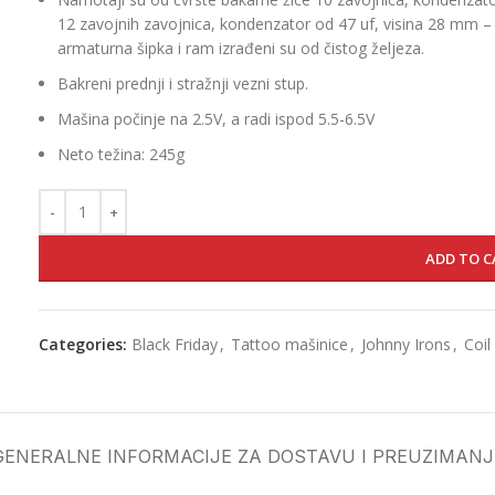
12 zavojnih zavojnica, kondenzator od 47 uf, visina 28 mm – k
armaturna šipka i ram izrađeni su od čistog željeza.
Bakreni prednji i stražnji vezni stup.
Mašina počinje na 2.5V, a radi ispod 5.5-6.5V
Neto težina: 245g
ADD TO C
Categories:
Black Friday
,
Tattoo mašinice
,
Johnny Irons
,
Coi
GENERALNE INFORMACIJE ZA DOSTAVU I PREUZIMANJ