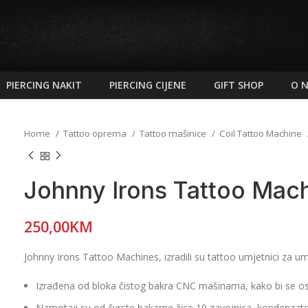
PIERCING NAKIT
PIERCING CIJENE
GIFT SHOP
O 
Home
Tattoo oprema
Tattoo mašinice
Coil Tattoo Machine
Johnny Irons Tattoo Mac
250,00
KM
Johnny Irons Tattoo Machines, izradili su tattoo umjetnici za um
Izrađena od bloka čistog bakra CNC mašinama, kako bi se osigu
Namotaji su od čvrste bakarne žice 10 zavojnica, kondenzator 