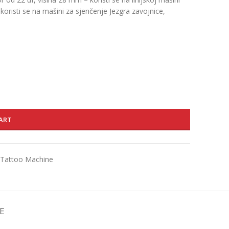
oristi se na mašini za sjenčenje Jezgra zavojnice,
ART
l Tattoo Machine
E