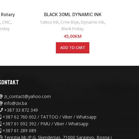
 Rotary
BLACK 30ML DYNAMIC INK
Che
39
i
,
CNC
,
Tattoo Ink
,
Crne Boje
,
Dynamic Ink
,
Friday
Black Friday
urrent
45,00
KM
rice
:
ADD TO CART
00,00KM.
KONTAKT
zi_contact@yahoo.com
info@zix.ba
+387 33 872 349
+387 62 760 002 / TATTOO / Viber / Whatsapp
+387 61 092 392 / PMU / Viber / Whatsapp
+387 61 289 089
Terezija bb (P.G. Skenderija), 71000 Sarajevo, Bosna i