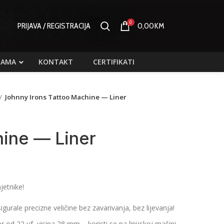
0
PRIJAVA / REGISTRACIJA
0,00
KM
NAMA
KONTAKT
CERTIFIKATI
Johnny Irons Tattoo Machine — Liner
hine — Liner
jetnike!
rale precizne veličine bez zavarivanja, bez lijevanja!
od 22 uf, visina 28 mm – koristi se na linijskoj mašini