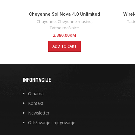
Cheyenne Sol Nova 4.0 Unlimited
Wirel
Wireless
Chayenne
,
Cheyenne mašine
,
Tat
Tattoo mašinice
2.380,00
KM
ADD TO CART
INFORMACIJE
O nama
Kontakt
Newsletter
Održavanje i njegovanje