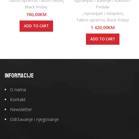
Tattoo oprema
,
Tattoo setovi
,
Ispravljači / Baterije / Kablovi /
Napajanje
Black Friday
Pedale
,
Ispravljači / Adapteri
,
760,00
KM
Tattoo oprema
,
Black Friday
ADD TO CART
1.420,00
KM
ADD TO CART
INFORMACIJE
O nama
Kontakt
Newsletter
Održavanje i njegovanje