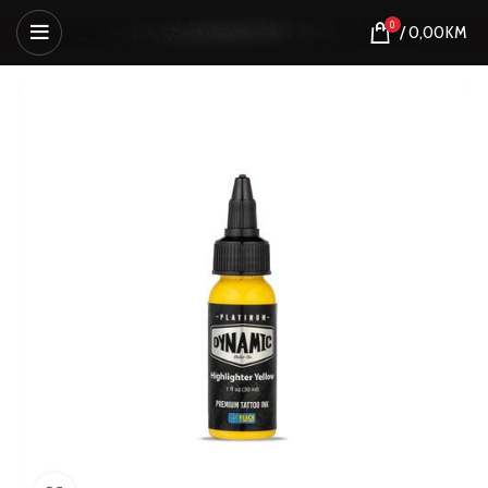
0
/
0,00
KM