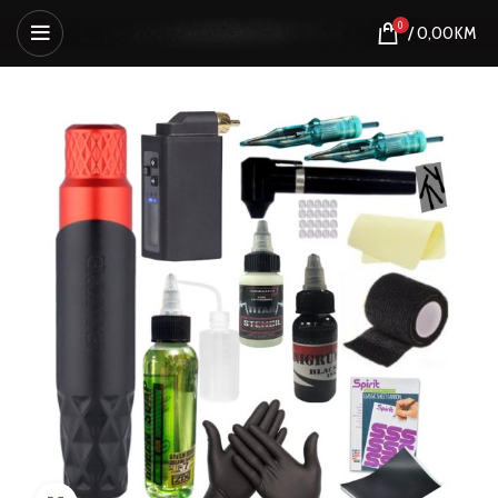
0
/
0,00
KM