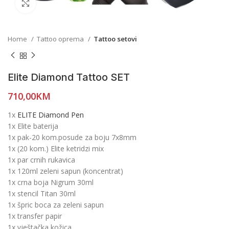
Click to enlarge
Home
Tattoo oprema
Tattoo setovi
Elite Diamond Tattoo SET
710,00
KM
1x
ELITE Diamond Pen
1x Elite baterija
1x pak-20 kom.posude za boju 7x8mm
1x (20 kom.) Elite ketridzi mix
1x par crnih rukavica
1x 120ml zeleni sapun (koncentrat)
1x crna boja Nigrum 30ml
1x stencil Titan 30ml
1x špric boca za zeleni sapun
1x transfer papir
1x vještačka kožica